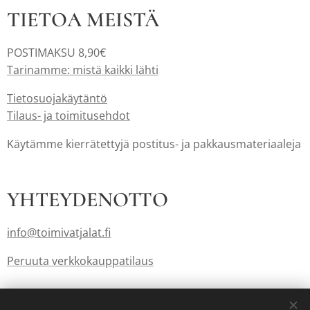
TIETOA MEISTÄ
POSTIMAKSU 8,90€
Tarinamme: mistä kaikki lähti
Tietosuojakäytäntö
Tilaus- ja toimitusehdot
Käytämme kierrätettyjä postitus- ja pakkausmateriaaleja
YHTEYDENOTTO
info@toimivatjalat.fi
Peruuta verkkokauppatilaus
Lahjakortit myös: info@toimivatjalat.fi