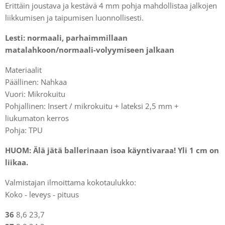
Erittäin joustava ja kestävä 4 mm pohja mahdollistaa jalkojen
liikkumisen ja taipumisen luonnollisesti.
Lesti: normaali, parhaimmillaan
matalahkoon/normaali-volyymiseen jalkaan
Materiaalit
Päällinen: Nahkaa
Vuori: Mikrokuitu
Pohjallinen: Insert / mikrokuitu + lateksi 2,5 mm +
liukumaton kerros
Pohja: TPU
HUOM: Älä jätä ballerinaan isoa käyntivaraa! Yli 1 cm on
liikaa.
Valmistajan ilmoittama kokotaulukko:
Koko - leveys - pituus
36
8,6 23,7