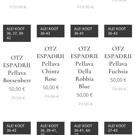
119,90
€
119,90
€
ALE! KOOT
ALE! KOOT
ALE! KOOT
ALE! KOOT
36, 37, 39-
36-43
36-41
36-43
42
OTZ
OTZ
OTZ
ESPADRILLE
ESPADRILLE
ESPADRIL
OTZ
Pellava
Pellava
Pellava
ESPADRILLE
Chintz
Della
Fuchsia
Pellava
Rose
Robbia
50,00
€
Boysenberry
Blue
50,00
€
50,00
€
79,90
€
50,00
€
79,90
€
79,90
€
79,90
€
ALE! KOOT
ALE! KOOT
ALE! KOOT
ALE! KOOT
36-43
36, 39-41,
36-41, 44-
37-43
43
47