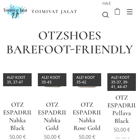
HAE
TOIMIVAT JALAT
OTZSHOES
BAREFOOT-FRIENDLY
ALE! KOOT
ALE! KOOT
ALE! KOOT
ALE! KOOT
35, 37-47
35-43
35-42
35-37, 39-
41, 44-47
OTZ
OTZ
OTZ
OTZ
ESPADRIL
ESPADRILLE
ESPADRILLE
ESPADRILLE
Pellava
Nahka
Nahka
Nahka
Black
Black
Gold
Rose Gold
50,00
€
50,00
€
50,00
€
50,00
€
79,90
€