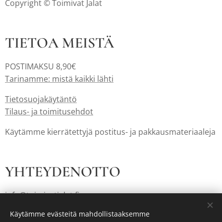
Copyright © Toimivat Jalat
TIETOA MEISTÄ
POSTIMAKSU 8,90€
Tarinamme: mistä kaikki lähti
Tietosuojakäytäntö
Tilaus- ja toimitusehdot
Käytämme kierrätettyjä postitus- ja pakkausmateriaaleja
YHTEYDENOTTO
info@toimivatjalat.fi
Käytämme evästeitä mahdollistaaksemme
Peruuta verkkokauppatilaus