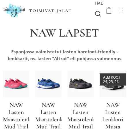
HAE
TOIMIVAT JALAT
NAW LAPSET
Espanjassa valmistetut lasten barefoot-friendly -
lenkkarit, ns. lasten "Altrat" eli pohjassa vaimennus
ALE! KOOT
24, 25, 26
NAW
NAW
NAW
NAW
Lasten
Lasten
Lasten
Lasten
Maastolenkkari
Maastolenkkari
Maastolenkkari
Lenkkari
Mud Trail
Mud Trail
Mud Trail
Musta