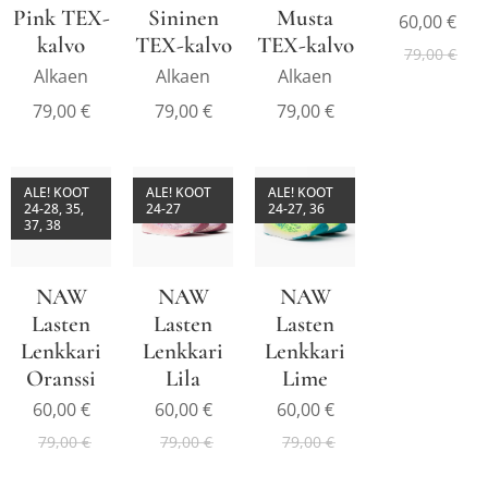
Pink TEX-
Sininen
Musta
60,00
€
kalvo
TEX-kalvo
TEX-kalvo
79,00
€
Alkaen
Alkaen
Alkaen
79,00
€
79,00
€
79,00
€
ALE! KOOT
ALE! KOOT
ALE! KOOT
24-28, 35,
24-27
24-27, 36
37, 38
NAW
NAW
NAW
Lasten
Lasten
Lasten
Lenkkari
Lenkkari
Lenkkari
Oranssi
Lila
Lime
60,00
€
60,00
€
60,00
€
79,00
€
79,00
€
79,00
€