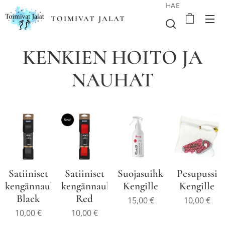
HAE
TOIMIVAT JALAT
KENKIEN HOITO JA
NAUHAT
Satiiniset
Satiiniset
Suojasuihke
Pesupussi
kengännauhat
kengännauhat
Kengille
Kengille
Black
Red
15,00
€
10,00
€
10,00
€
10,00
€