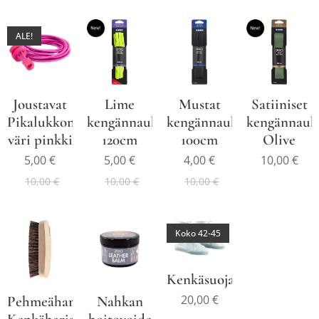
ALE!
Joustavat
Lime
Mustat
Satiiniset
Pikalukkonauhat,
kengännauhat
kengännauhat
kengännauh
väri pinkki
120cm
100cm
Olive
5,00
€
5,00
€
4,00
€
10,00
€
10,00
€
10,00
€
10,00
€
Koko 42-45
Kenkäsuojat
20,00
€
Pehmeäharjaksinen
Nahkan