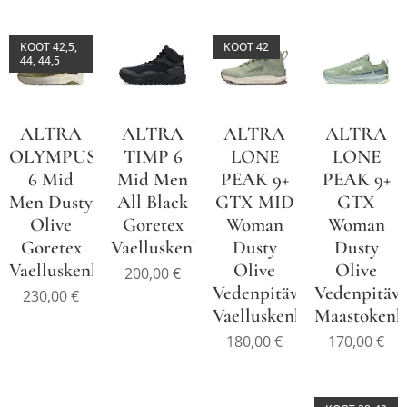
KOOT 42,5,
KOOT 42
44, 44,5
ALTRA
ALTRA
ALTRA
ALTRA
OLYMPUS
TIMP 6
LONE
LONE
6 Mid
Mid Men
PEAK 9+
PEAK 9+
Men Dusty
All Black
GTX MID
GTX
Olive
Goretex
Woman
Woman
Goretex
Vaelluskenkä
Dusty
Dusty
Vaelluskenkä
Olive
Olive
200,00
€
Vedenpitävä
Vedenpitäv
230,00
€
Vaelluskenkä
Maastokenk
180,00
€
170,00
€