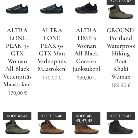
KOOT 38-42
ALTRA
ALTRA
ALTRA
GROUNDI
LONE
LONE
TIMP 6
Portland
PEAK 9+
PEAK 9+
Woman
Waterproof
GTX
GTX Man
All Black
Hiking
Woman
Vedenpitävä
Goretex
Boot
All Black
Maastokenkä
Juoksukenkä
Khaki
Vedenpitävä
Woman
170,00
€
190,00
€
Maastokenkä
189,90
€
170,00
€
KOOT 41-45
KOOT 36-40
KOOT 40-
KOOT 36-42
45, 47, 48