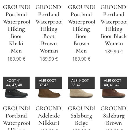
GROUNDIES®
GROUNDIES®
GROUNDIES®
GROUNDI
Portland
Portland
Portland
Portland
Waterproof
Waterproof
Waterproof
Waterproof
Hiking
Hiking
Hiking
Hiking
Boot
Boot
Boot
Boot Black
Khaki
Brown
Brown
Woman
Men
Woman
Men
189,90
€
189,90
€
189,90
€
189,90
€
KOOT 41-
ALE! KOOT
ALE! KOOT
ALE! KOOT
44, 47, 48
37-42
38-42
40, 41, 42
GROUNDIES®
GROUNDIES®
GROUNDIES®
GROUNDI
Portland
Adeleide
Salzburg
Salzburg
Waterproof
Nilkkuri
Beige
Brown