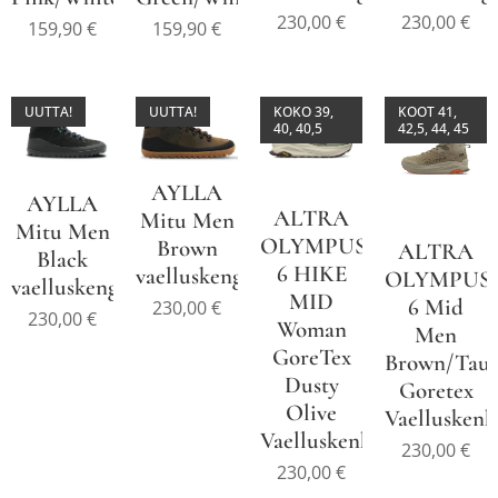
230,00
€
230,00
€
159,90
€
159,90
€
UUTTA!
UUTTA!
KOKO 39,
KOOT 41,
40, 40,5
42,5, 44, 45
AYLLA
AYLLA
ALTRA
Mitu Men
Mitu Men
OLYMPUS
Brown
ALTRA
Black
6 HIKE
vaelluskengät
OLYMPUS
vaelluskengät
MID
6 Mid
230,00
€
230,00
€
Woman
Men
GoreTex
Brown/Tau
Dusty
Goretex
Olive
Vaelluskenk
Vaelluskenkä
230,00
€
230,00
€