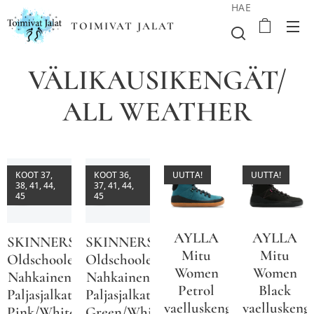
HAE
TOIMIVAT JALAT
VÄLIKAUSIKENGÄT/
ALL WEATHER
KOOT 37,
KOOT 36,
UUTTA!
UUTTA!
38, 41, 44,
37, 41, 44,
45
45
AYLLA
AYLLA
SKINNERS
SKINNERS
Mitu
Mitu
Oldschooler
Oldschooler
Women
Women
Nahkainen
Nahkainen
Petrol
Black
Paljasjalkatennari
Paljasjalkatennari
vaelluskengät
vaelluskeng
Pink/White
Green/White