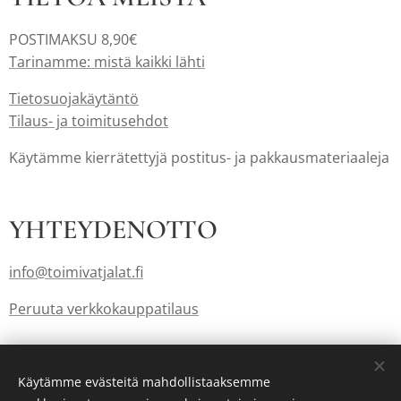
POSTIMAKSU 8,90€
Tarinamme: mistä kaikki lähti
Tietosuojakäytäntö
Tilaus- ja toimitusehdot
Käytämme kierrätettyjä postitus- ja pakkausmateriaaleja
YHTEYDENOTTO
info@toimivatjalat.fi
Peruuta verkkokauppatilaus
Lahjakortit myös: info@toimivatjalat.fi
Käytämme evästeitä mahdollistaaksemme