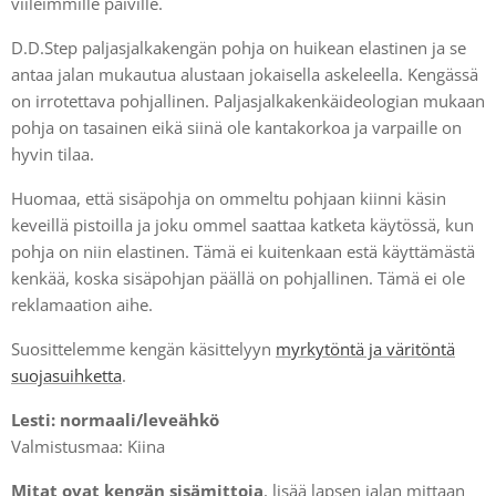
viileimmille päiville.
D.D.Step paljasjalkakengän pohja on huikean elastinen ja se
antaa jalan mukautua alustaan jokaisella askeleella. Kengässä
on irrotettava pohjallinen. Paljasjalkakenkäideologian mukaan
pohja on tasainen eikä siinä ole kantakorkoa ja varpaille on
hyvin tilaa.
Huomaa, että sisäpohja on ommeltu pohjaan kiinni käsin
keveillä pistoilla ja joku ommel saattaa katketa käytössä, kun
pohja on niin elastinen. Tämä ei kuitenkaan estä käyttämästä
kenkää, koska sisäpohjan päällä on pohjallinen. Tämä ei ole
reklamaation aihe.
Suosittelemme kengän käsittelyyn
myrkytöntä ja väritöntä
suojasuihketta
.
Lesti: normaali/
leveähkö
Valmistusmaa: Kiina
Mitat ovat kengän sisämittoja
, lisää lapsen jalan mittaan