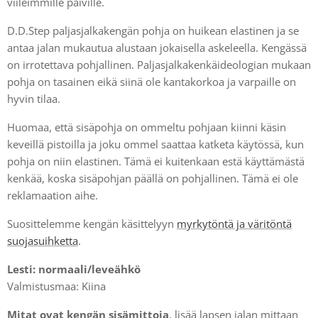
viileimmille päiville.
D.D.Step paljasjalkakengän pohja on huikean elastinen ja se
antaa jalan mukautua alustaan jokaisella askeleella. Kengässä
on irrotettava pohjallinen. Paljasjalkakenkäideologian mukaan
pohja on tasainen eikä siinä ole kantakorkoa ja varpaille on
hyvin tilaa.
Huomaa, että sisäpohja on ommeltu pohjaan kiinni käsin
keveillä pistoilla ja joku ommel saattaa katketa käytössä, kun
pohja on niin elastinen. Tämä ei kuitenkaan estä käyttämästä
kenkää, koska sisäpohjan päällä on pohjallinen. Tämä ei ole
reklamaation aihe.
Suosittelemme kengän käsittelyyn
myrkytöntä ja väritöntä
suojasuihketta
.
Lesti: normaali/
leveähkö
Valmistusmaa: Kiina
Mitat ovat kengän sisämittoja
, lisää lapsen jalan mittaan