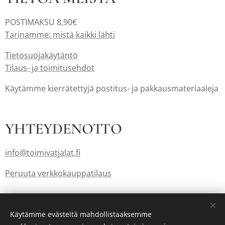
POSTIMAKSU 8,90€
Tarinamme: mistä kaikki lähti
Tietosuojakäytäntö
Tilaus- ja toimitusehdot
Käytämme kierrätettyjä postitus- ja pakkausmateriaaleja
YHTEYDENOTTO
info@toimivatjalat.fi
Peruuta verkkokauppatilaus
Lahjakortit myös: info@toimivatjalat.fi
Käytämme evästeitä mahdollistaaksemme