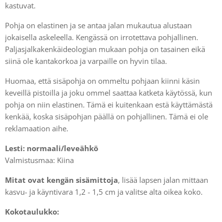
kastuvat.
Pohja on elastinen ja se antaa jalan mukautua alustaan
jokaisella askeleella. Kengässä on irrotettava pohjallinen.
Paljasjalkakenkäideologian mukaan pohja on tasainen eikä
siinä ole kantakorkoa ja varpaille on hyvin tilaa.
Huomaa, että sisäpohja on ommeltu pohjaan kiinni käsin
keveillä pistoilla ja joku ommel saattaa katketa käytössä, kun
pohja on niin elastinen. Tämä ei kuitenkaan estä käyttämästä
kenkää, koska sisäpohjan päällä on pohjallinen. Tämä ei ole
reklamaation aihe.
Lesti: normaali/leveähkö
Valmistusmaa: Kiina
Mitat ovat kengän sisämittoja
, lisää lapsen jalan mittaan
kasvu- ja käyntivara 1,2 - 1,5 cm ja valitse alta oikea koko.
Kokotaulukko: