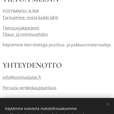
POSTIMAKSU 8,90€
Tarinamme: mistä kaikki lähti
Tietosuojakäytäntö
Tilaus- ja toimitusehdot
Käytämme kierrätettyjä postitus- ja pakkausmateriaaleja
YHTEYDENOTTO
info@toimivatjalat.fi
Peruuta verkkokauppatilaus
Lahjakortit myös: info@toimivatjalat.fi
Käytämme evästeitä mahdollistaaksemme