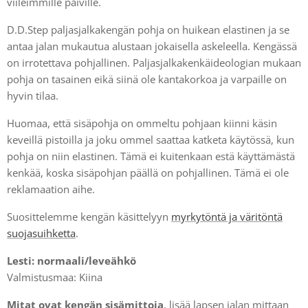
viileimmille päiville.
D.D.Step paljasjalkakengän pohja on huikean elastinen ja se
antaa jalan mukautua alustaan jokaisella askeleella. Kengässä
on irrotettava pohjallinen. Paljasjalkakenkäideologian mukaan
pohja on tasainen eikä siinä ole kantakorkoa ja varpaille on
hyvin tilaa.
Huomaa, että sisäpohja on ommeltu pohjaan kiinni käsin
keveillä pistoilla ja joku ommel saattaa katketa käytössä, kun
pohja on niin elastinen. Tämä ei kuitenkaan estä käyttämästä
kenkää, koska sisäpohjan päällä on pohjallinen. Tämä ei ole
reklamaation aihe.
Suosittelemme kengän käsittelyyn
myrkytöntä ja väritöntä
suojasuihketta
.
Lesti: normaali/
leveähkö
Valmistusmaa: Kiina
Mitat ovat kengän sisämittoja
, lisää lapsen jalan mittaan