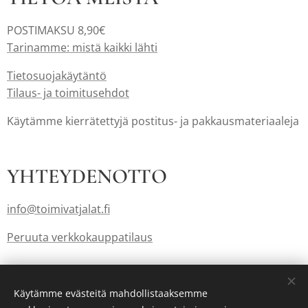
POSTIMAKSU 8,90€
Tarinamme: mistä kaikki lähti
Tietosuojakäytäntö
Tilaus- ja toimitusehdot
Käytämme kierrätettyjä postitus- ja pakkausmateriaaleja
YHTEYDENOTTO
info@toimivatjalat.fi
Peruuta verkkokauppatilaus
Lahjakortit myös: info@toimivatjalat.fi
Käytämme evästeitä mahdollistaaksemme