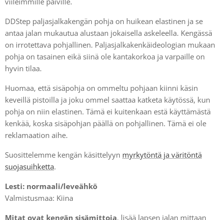
viileimmille päiville.
DDStep paljasjalkakengän pohja on huikean elastinen ja se
antaa jalan mukautua alustaan jokaisella askeleella. Kengässä
on irrotettava pohjallinen. Paljasjalkakenkäideologian mukaan
pohja on tasainen eikä siinä ole kantakorkoa ja varpaille on
hyvin tilaa.
Huomaa, että sisäpohja on ommeltu pohjaan kiinni käsin
keveillä pistoilla ja joku ommel saattaa katketa käytössä, kun
pohja on niin elastinen. Tämä ei kuitenkaan estä käyttämästä
kenkää, koska sisäpohjan päällä on pohjallinen. Tämä ei ole
reklamaation aihe.
Suosittelemme kengän käsittelyyn
myrkytöntä ja väritöntä
suojasuihketta
.
Lesti: normaali/
leveähkö
Valmistusmaa: Kiina
Mitat ovat kengän sisämittoja
, lisää lapsen jalan mittaan