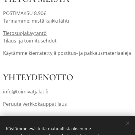
POSTIMAKSU 8,90€
Tarinamme: mistä kaikki lähti
Tietosuojakäytäntö
Tilaus- ja toimitusehdot
Käytämme kierrätettyjä postitus- ja pakkausmateriaaleja
YHTEYDENOTTO
info@toimivatjalat.fi
Peruuta verkkokauppatilaus
Lahjakortit myös: info@toimivatjalat.fi
Käytämme evästeitä mahdollistaaksemme