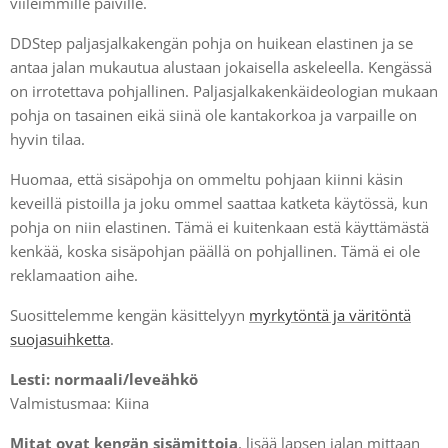
viileimmille päiville.
DDStep paljasjalkakengän pohja on huikean elastinen ja se
antaa jalan mukautua alustaan jokaisella askeleella. Kengässä
on irrotettava pohjallinen. Paljasjalkakenkäideologian mukaan
pohja on tasainen eikä siinä ole kantakorkoa ja varpaille on
hyvin tilaa.
Huomaa, että sisäpohja on ommeltu pohjaan kiinni käsin
keveillä pistoilla ja joku ommel saattaa katketa käytössä, kun
pohja on niin elastinen. Tämä ei kuitenkaan estä käyttämästä
kenkää, koska sisäpohjan päällä on pohjallinen. Tämä ei ole
reklamaation aihe.
Suosittelemme kengän käsittelyyn
myrkytöntä ja väritöntä
suojasuihketta
.
Lesti: normaali/
leveähkö
Valmistusmaa: Kiina
Mitat ovat kengän sisämittoja
, lisää lapsen jalan mittaan