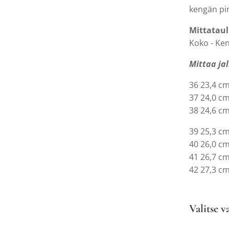
kengän pi
Mittatau
Koko - Ken
Mittaa jal
36 23,4 c
37 24,0 c
38 24,6 c
39 25,3 c
40 26,0 c
41 26,7 c
42 27,3 c
Valitse v