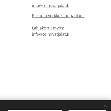
info@toimivatjalat.fi
Peruuta verkkokauppatilaus
Lahjakortit myös:
info@toimivatjalat.fi