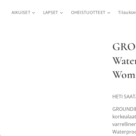
AIKUISET
LAPSET
OHEISTUOTTEET
Tilauks
GROU
Wate
Wom
HETI SAA
GROUNDIES
korkealaat
varrellin
Waterproo