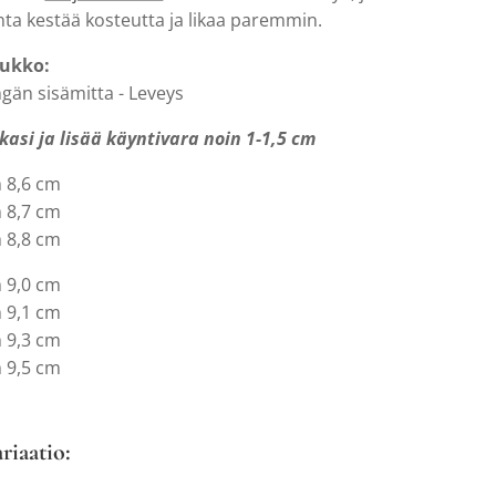
nta kestää kosteutta ja likaa paremmin.
lukko:
gän sisämitta - Leveys
kasi ja lisää käyntivara noin 1-1,5 cm
m 8,6 cm
m 8,7 cm
m 8,8 cm
m 9,0 cm
m 9,1 cm
m 9,3 cm
m 9,5 cm
ariaatio: