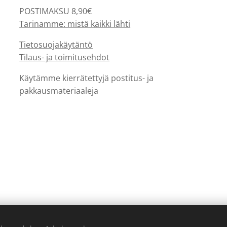
POSTIMAKSU 8,90€
Tarinamme: mistä kaikki lähti
Tietosuojakäytäntö
Tilaus- ja toimitusehdot
Käytämme kierrätettyjä postitus- ja
pakkausmateriaaleja