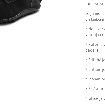
turkisvuori
Leguano Ice
on kaikkea 
* Nollakork
ja suojaa ni
* Paljon ti
päkiälle
* Edistää j
* Erittäin 
* Ihanan pe
* Sisävuor
* Likaa- ja 