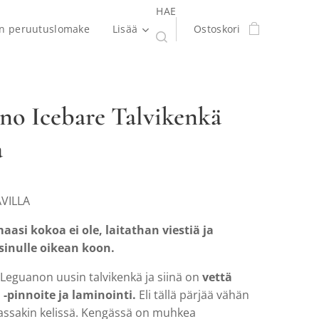
HAE
en peruutuslomake
Lisää
Ostoskori
no Icebare Talvikenkä
a
AVILLA
aasi kokoa ei ole, laitathan viestiä ja
sinulle oikean koon.
Leguanon uusin talvikenkä ja siinä on
vettä
 -pinnoite ja laminointi.
Eli tällä pärjää vähän
sakin kelissä. Kengässä on muhkea