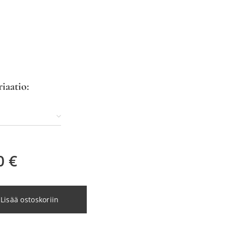
riaatio:
0
€
Lisää ostoskoriin