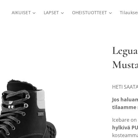
AIKUISET
LAPSET
OHEISTUOTTEET
Tilauks
Legua
Must
HETI SAAT
Jos haluam
tilaamme 
Icebare on 
hylkivä PU
kosteammas