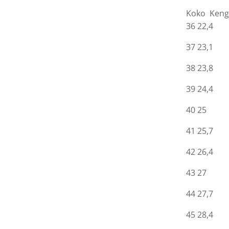
Koko Kengä
36 22,4
37 23,1
38 23,8
39 24,4
40 25
41 25,7
42 26,4
43 27
44 27,7
45 28,4