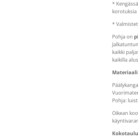
* Kengässä
korotuksia
* Valmiste
Pohja on
pi
Jalkatuntu
kaikki palj
kaikilla al
Materiaali
Päälykanga
Vuorimateri
Pohja: luis
Oikean koon
käyntivara
Kokotaul