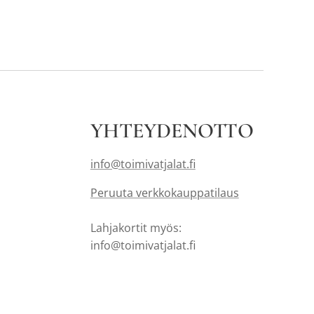
YHTEYDENOTTO
info@toimivatjalat.fi
Peruuta verkkokauppatilaus
Lahjakortit myös:
info@toimivatjalat.fi