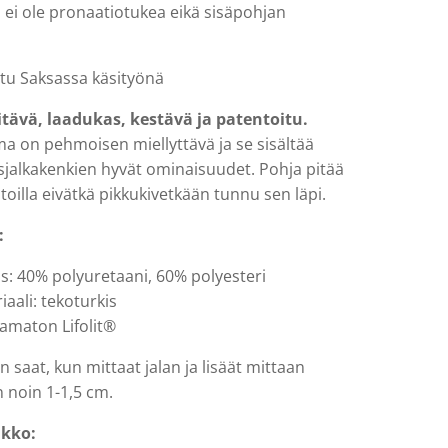
 ei ole pronaatiotukea eikä sisäpohjan
ttu Saksassa käsityönä
tävä, laadukas, kestävä ja patentoitu.
ma on pehmoisen miellyttävä ja se sisältää
asjalkakenkien hyvät ominaisuudet. Pohja pitää
ustoilla eivätkä pikkukivetkään tunnu sen läpi.
:
s: 40% polyuretaani, 60% polyesteri
aali: tekoturkis
tamaton Lifolit®
 saat, kun mittaat jalan ja lisäät mittaan
n noin 1-1,5 cm.
ukko: