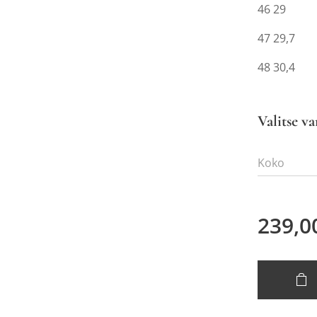
46 29
47 29,7
48 30,4
Valitse va
Koko
239,0