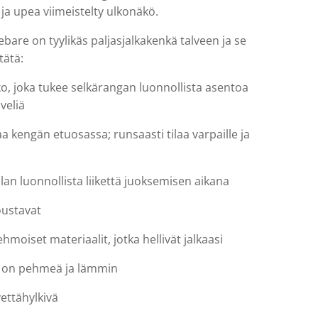
 ja upea viimeistelty ulkonäkö.
bare on tyylikäs paljasjalkakenkä talveen ja se
tätä:
o, joka tukee selkärangan luonnollista asentoa
veliä
laa kengän etuosassa; runsaasti tilaa varpaille ja
alan luonnollista liikettä juoksemisen aikana
joustavat
hmoiset materiaalit, jotka hellivät jalkaasi
i on pehmeä ja lämmin
vettähylkivä