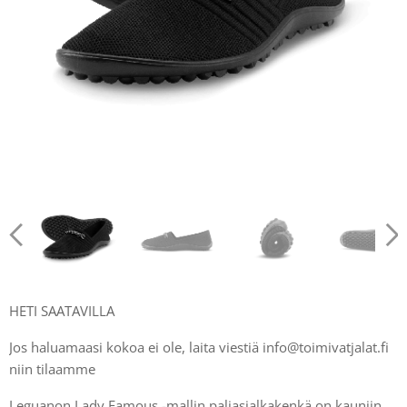
HETI SAATAVILLA
Jos haluamaasi kokoa ei ole, laita viestiä info@toimivatjalat.fi
niin tilaamme
Leguanon Lady Famous -mallin paljasjalkakenkä on kauniin