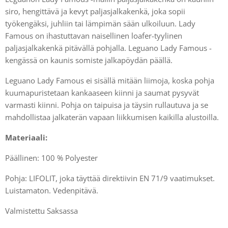
siro, hengittävä ja kevyt paljasjalkakenkä, joka sopii
työkengäksi, juhliin tai lämpimän sään ulkoiluun. Lady
Famous on ihastuttavan naisellinen loafer-tyylinen
paljasjalkakenkä pitävällä pohjalla. Leguano Lady Famous -
kengässä on kaunis somiste jalkapöydän päällä.
Leguano Lady Famous ei sisällä mitään liimoja, koska pohja
kuumapuristetaan kankaaseen kiinni ja saumat pysyvät
varmasti kiinni. Pohja on taipuisa ja täysin rullautuva ja se
mahdollistaa jalkaterän vapaan liikkumisen kaikilla alustoilla.
Materiaali:
Päällinen: 100 % Polyester
Pohja: LIFOLIT, joka täyttää direktiivin EN 71/9 vaatimukset.
Luistamaton. Vedenpitävä.
Valmistettu Saksassa