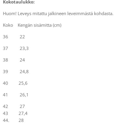
Kokotaulukko:
Huom! Leveys mitattu jalkineen leveimmästä kohdasta.
Koko Kengän sisämitta (cm)
36 22
37 23,3
38 24
39 24,8
40 25,6
41 26,1
42 27
43 27,4
44. 28