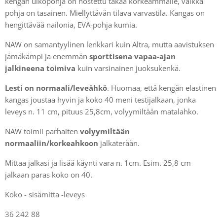
kengän ulkopohja on nostettu takaa korkeammalle, vaikka
pohja on tasainen. Miellyttävän tilava varvastila. Kangas on
hengittävää nailonia, EVA-pohja kumia.
NAW on samantyylinen lenkkari kuin Altra, mutta aavistuksen
jämäkämpi ja enemmän
sporttisena vapaa-ajan
jalkineena toimiva
kuin varsinainen juoksukenkä.
Lesti on normaali/leveähkö
. Huomaa, että kengän elastinen
kangas joustaa hyvin ja koko 40 meni testijalkaan, jonka
leveys n. 11 cm, pituus 25,8cm, volyymiltään matalahko.
NAW toimii parhaiten
volyymiltään
normaaliin/korkeahkoon
jalkaterään.
Mittaa jalkasi ja lisää käynti vara n. 1cm. Esim. 25,8 cm
jalkaan paras koko on 40.
Koko - sisämitta -leveys
36 242 88