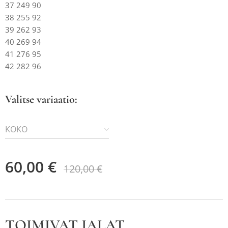
37 249 90
38 255 92
39 262 93
40 269 94
41 276 95
42 282 96
Valitse variaatio:
KOKO
60,00
€
120,00
€
TOIMIVAT JALAT