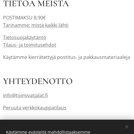
TIETOA MEISTÄ
POSTIMAKSU 8,90€
Tarinamme: mistä kaikki lähti
Tietosuojakäytäntö
Tilaus- ja toimitusehdot
Käytämme kierrätettyjä postitus- ja pakkausmateriaaleja
YHTEYDENOTTO
info@toimivatjalat.fi
Peruuta verkkokauppatilaus
Lahjakortit myös: info@toimivatjalat.fi
Käytämme evästeitä mahdollistaaksemme