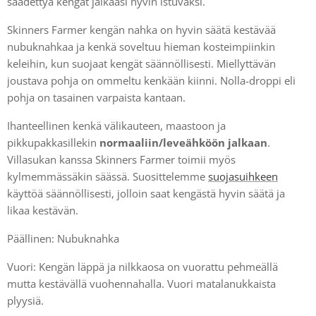
säädettyä kengät jalkaasi hyvin istuvaksi.
Skinners Farmer kengän nahka on hyvin säätä kestävää
nubuknahkaa ja kenkä soveltuu hieman kosteimpiinkin
keleihin, kun suojaat kengät säännöllisesti. Miellyttävän
joustava pohja on ommeltu kenkään kiinni. Nolla-droppi eli
pohja on tasainen varpaista kantaan.
Ihanteellinen kenkä välikauteen, maastoon ja
pikkupakkasillekin
normaaliin/leveähköön jalkaan
.
Villasukan kanssa Skinners Farmer toimii myös
kylmemmässäkin säässä. Suosittelemme
suojasuihkeen
käyttöä säännöllisesti, jolloin saat kengästä hyvin säätä ja
likaa kestävän.
Päällinen: Nubuknahka
Vuori: Kengän läppä ja nilkkaosa on vuorattu pehmeällä
mutta kestävällä vuohennahalla. Vuori matalanukkaista
plyysiä.