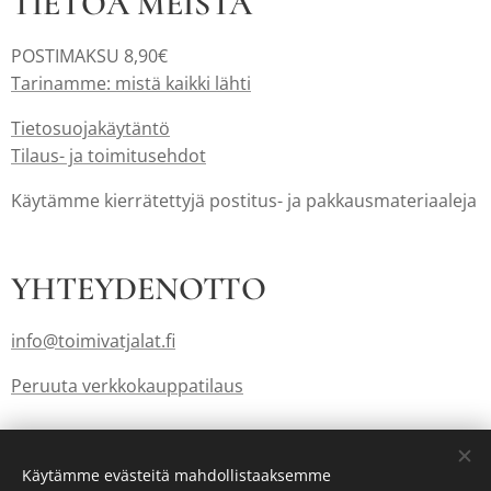
TIETOA MEISTÄ
POSTIMAKSU 8,90€
Tarinamme: mistä kaikki lähti
Tietosuojakäytäntö
Tilaus- ja toimitusehdot
Käytämme kierrätettyjä postitus- ja pakkausmateriaaleja
YHTEYDENOTTO
info@toimivatjalat.fi
Peruuta verkkokauppatilaus
Lahjakortit myös: info@toimivatjalat.fi
Käytämme evästeitä mahdollistaaksemme