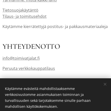
Tarinamme: mistä kaikki lähti
Tietosuojakäytäntö
Tilaus- ja toimitusehdot
Käytämme kierrätettyjä postitus- ja pakkausmateriaaleja
YHTEYDENOTTO
info@toimivatjalat.fi
Peruuta verkkokauppatilaus
Lahjakortit myös: info@toimivatjalat.fi
Käytämme evästeitä mahdollistaaksemme
verkkosivustomme asianmukaisen toiminnan ja
turvallisuuden sekä tarjotaksemme sinulle parhaan
Luotu
Webnodella
Evästeet
mahdollisen käyttökokemuksen.