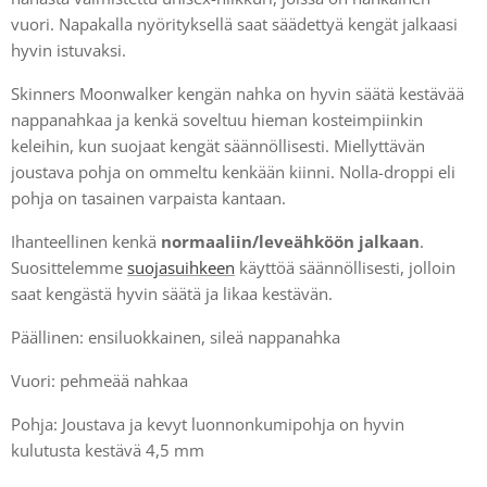
vuori. Napakalla nyörityksellä saat säädettyä kengät jalkaasi
hyvin istuvaksi.
Skinners Moonwalker kengän nahka on hyvin säätä kestävää
nappanahkaa ja kenkä soveltuu hieman kosteimpiinkin
keleihin, kun suojaat kengät säännöllisesti. Miellyttävän
joustava pohja on ommeltu kenkään kiinni. Nolla-droppi eli
pohja on tasainen varpaista kantaan.
Ihanteellinen kenkä
normaaliin/leveähköön jalkaan
.
Suosittelemme
suojasuihkeen
käyttöä säännöllisesti, jolloin
saat kengästä hyvin säätä ja likaa kestävän.
Päällinen: ensiluokkainen, sileä nappanahka
Vuori: pehmeää nahkaa
Pohja: Joustava ja kevyt luonnonkumipohja on hyvin
kulutusta kestävä 4,5 mm