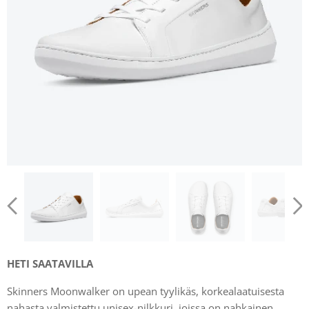
HETI SAATAVILLA
Skinners Moonwalker on upean tyylikäs, korkealaatuisesta
nahasta valmistettu unisex-nilkkuri, joissa on nahkainen