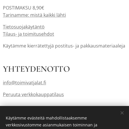
POSTIMAKSU 8,90€
Tarinamme: mistä kaikki lähti
Tietosuojakäytäntö
Tilaus- ja toimitusehdot
Käytämme kierrätettyjä postitus- ja pakkausmateriaaleja
YHTEYDENOTTO
info@toimivatjalat.fi
Peruuta verkkokauppatilaus
Lahjakortit myös: info@toimivatjalat.fi
Käytämme evästeitä mahdollistaaksemme
verkkosivustomme asianmukaisen toiminnan ja