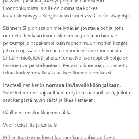
päiväksi. Joustava ja kevyt pohja on valmistettu
luonnonkumista ja sille on ominaista korkea
kulutuskestävyys. Kengässä on irrotettava Classic-sisäpohja.
Skinners Slip on:ssa on miellyttävän joustava pohja, joka
ommeltu kenkään kiinni. Skinnersin pohja on hieman
paksumpi ja napakampi kuin monen muun merkin kengät,
joten kengissä on hieman enemmän iskunvaimennusta.
Erittäin miellyttävä jalkatuntuma. Nolla-droppi eli pohja on
tasainen varpaista kantaan. Kengän ulkoreuna on nostettu
takaa korkeammalle visuaalisen ilmeen luomiseksi.
Ihanteellinen kenkä
normaaliin/leveähköön jalkaan
.
Suosittelemme
suojasuihkeen
käyttöä säännöllisesti, jolloin
saat kengästä hyvin säätä ja likaa kestävän.
Päällinen: ensiluokkainen nahka
Vuori: tekstiiliä ja tenceliä
Pohja: Joustava ja kevyt luonnonkumipohja on hyvin