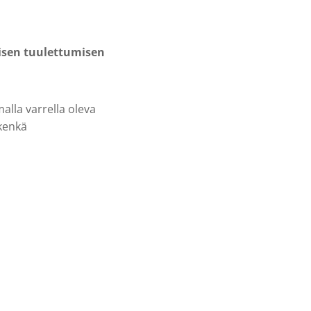
isen tuulettumisen
alla varrella oleva
kenkä