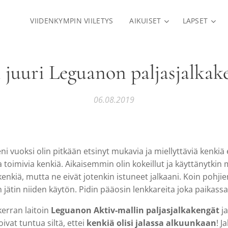
VIIDENKYMPIN VIILETYS
AIKUISET
LAPSET
 juuri Leguanon paljasjalkak
06.08.2019
i vuoksi olin pitkään etsinyt mukavia ja miellyttäviä kenkiä 
a toimivia kenkiä. Aikaisemmin olin kokeillut ja käyttänytki
enkiä, mutta ne eivät jotenkin istuneet jalkaani. Koin pohjie
ten jätin niiden käytön. Pidin pääosin lenkkareita joka paikassa
erran laitoin
Leguanon Aktiv-mallin paljasjalkakengät
ja
oivat tuntua siltä, ettei
kenkiä olisi jalassa alkuunkaan
! J