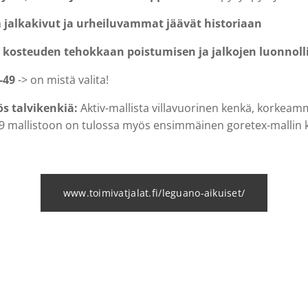
a
jalkakivut ja urheiluvammat jäävät historiaan
a
kosteuden tehokkaan poistumisen ja jalkojen luonnoll
4-49
-> on mistä valita!
s talvikenkiä:
Aktiv-mallista villavuorinen kenkä, korkeamm
19 mallistoon on tulossa myös ensimmäinen goretex-mallin 
www.toimivatjalat.fi/leguano-aikuiset/