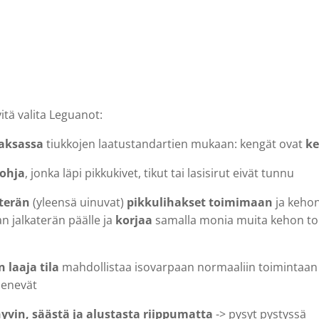
yitä valita Leguanot:
aksassa
tiukkojen laatustandartien mukaan: kengät ovat
ke
pohja
, jonka läpi pikkukivet, tikut tai lasisirut eivät tunnu
terän
(yleensä uinuvat)
pikkulihakset toimimaan
ja keho
n jalkaterän päälle ja
korjaa
samalla monia muita kehon toi
n laaja tila
mahdollistaa isovarpaan normaaliin toimintaan 
henevät
hyvin, säästä ja alustasta riippumatta
-> pysyt pystyssä