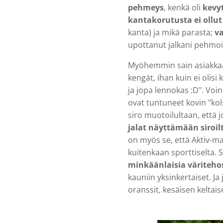
pehmeys
, kenkä oli
kevy
kantakorutusta ei ollut
kanta) ja mikä parasta;
va
upottanut jalkani pehm
Myöhemmin sain asiakkaalt
kengät, ihan kuin ei olisi
ja jopa lennokas :D". Voi
ovat tuntuneet kovin "kols
siro muotoilultaan, että 
jalat näyttämään siroilt
on myös se, että Aktiv-m
kuitenkaan sporttiselta. 
minkäänlaisia väritehos
kauniin yksinkertaiset. Ja
oranssit, kesäisen keltais