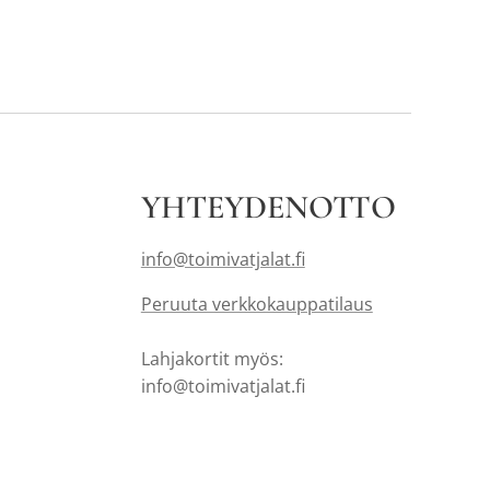
YHTEYDENOTTO
info@toimivatjalat.fi
Peruuta verkkokauppatilaus
Lahjakortit myös:
info@toimivatjalat.fi