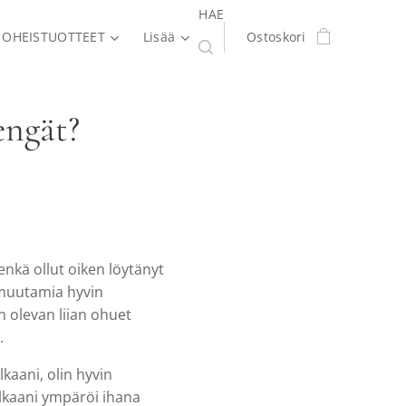
HAE
OHEISTUOTTEET
Lisää
Ostoskori
engät?
enkä ollut oiken löytänyt
n muutamia hyvin
n olevan liian ohuet
.
lkaani, olin hyvin
alkaani ympäröi ihana