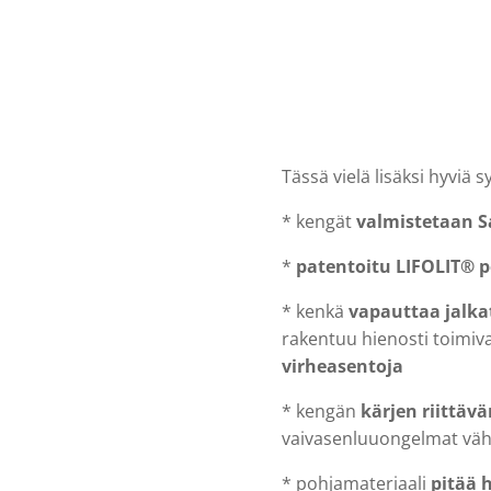
Tässä vielä lisäksi hyviä s
* kengät
valmistetaan S
*
patentoitu LIFOLIT® 
* kenkä
vapauttaa jalka
rakentuu hienosti toimiva
virheasentoja
* kengän
kärjen riittävä
vaivasenluuongelmat vä
* pohjamateriaali
pitää 