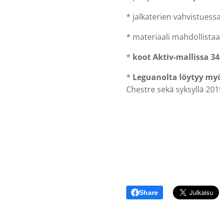
* jalkaterien vahvistuess
* materiaali mahdollista
*
koot Aktiv-mallissa 3
*
Leguanolta löytyy myö
Chestre sekä syksyllä 20
Share