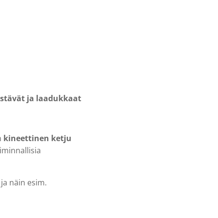
stävät ja laadukkaat
n
kineettinen ketju
minnallisia
ja näin esim.