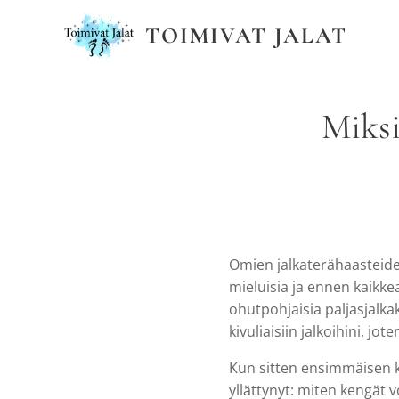
TOIMIVAT JALAT
Miksi
Omien jalkaterähaasteiden
mieluisia ja ennen kaikke
ohutpohjaisia paljasjalkak
kivuliaisiin jalkoihini, jo
Kun sitten ensimmäisen k
yllättynyt: miten kengät v