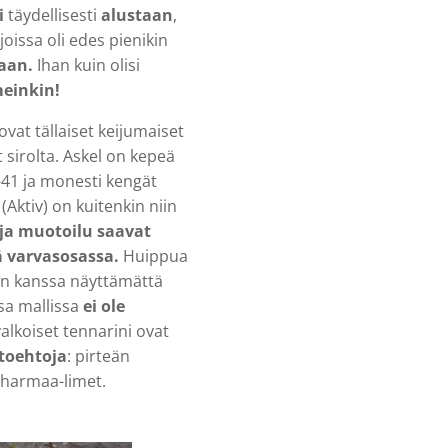
i
täydellisesti
alustaan
,
oissa oli edes pienikin
kaan.
Ihan kuin olisi
meinkin!
vat tällaiset keijumaiset
t sirolta. Askel on kepeä
-41 ja monesti kengät
(Aktiv) on kuitenkin niin
ja muotoilu saavat
sä varvasosassa.
Huippua
en kanssa näyttämättä
ssa mallissa
ei ole
alkoiset tennarini ovat
htoehtoja
: pirteän
t harmaa-limet.