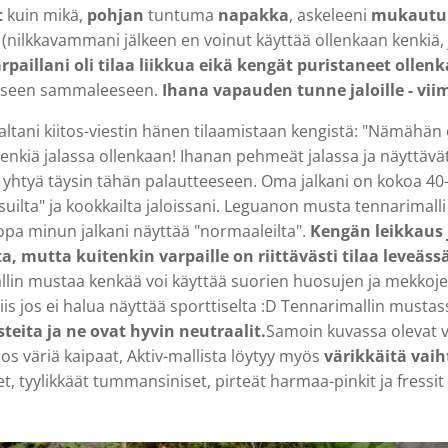
t
kuin mikä,
pohjan
tuntuma
napakka
, askeleeni
mukautu
(nilkkavammani jälkeen en voinut käyttää ollenkaan kenkiä, j
rpaillani oli tilaa liikkua eikä kengät puristaneet ollen
oiseen sammaleeseen.
I
hana vapauden tunne jaloille - vii
ani kiitos-viestin hänen tilaamistaan kengistä: "Nämähän o
 kenkiä jalassa ollenkaan! Ihanan pehmeät jalassa ja näyttävä
n yhtyä täysin tähän palautteeseen. Oma jalkani on kokoa 40
uilta" ja kookkailta jaloissani. Leguanon musta tennarimalli 
jopa minun jalkani näyttää "normaaleilta".
Kengän leikkaus 
a, mutta kuitenkin varpaille on riittävästi tilaa leveäs
allin mustaa kenkää voi käyttää suorien huosujen ja mekkoj
Siis jos ei halua näyttää sporttiselta :D Tennarimallin musta
teita ja ne ovat hyvin neutraalit.
Samoin kuvassa olevat v
 jos väriä kaipaat, Aktiv-mallista löytyy myös
värikkäitä vai
et, tyylikkäät tummansiniset, pirteät harmaa-pinkit ja fressi