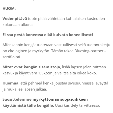
HUOM:
Vedenpitävä
tuote pitää vähintään kohtalaisen kosteuden
kokonaan ulkona
Ei saa pestä koneessa eikä kuivata koneellisesti
Affenzahnin kengät tuotetaan vastuullisesti sekä tuotantoketju
on ekologinen ja myrkytön. Tämän takaa Bluesing-partner -
sertifiointi.
Mitat ovat kengän sisämittoja
, lisää lapsen jalan mittaan
kasvu- ja käyntivara 1,5-2cm ja valitse alta oikea koko.
Huomaa
, että pehmeä kenkä joustaa sivusuunnassa leveyttä
ja mukailee lapsen jalkaa.
Suosittelemme
myrkyttömän suojasuihkeen
käyttämistä tälle kengälle.
Uusi käsittely tarvittaessa.