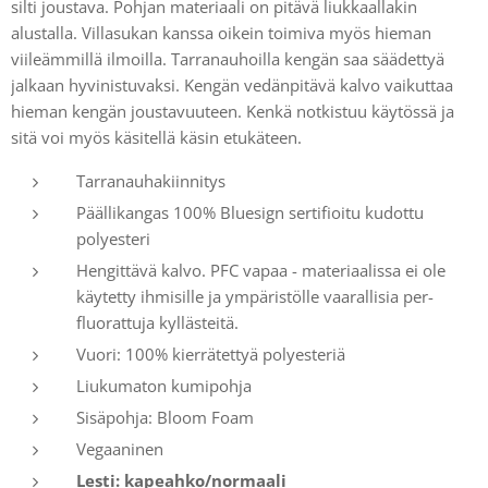
silti joustava. Pohjan materiaali on pitävä liukkaallakin
alustalla. Villasukan kanssa oikein toimiva myös hieman
viileämmillä ilmoilla. Tarranauhoilla kengän saa säädettyä
jalkaan hyvinistuvaksi. Kengän vedänpitävä kalvo vaikuttaa
hieman kengän joustavuuteen. Kenkä notkistuu käytössä ja
sitä voi myös käsitellä käsin etukäteen.
Tarranauhakiinnitys
Päällikangas 100% Bluesign sertifioitu kudottu
polyesteri
Hengittävä kalvo. PFC vapaa - materiaalissa ei ole
käytetty ihmisille ja ympäristölle vaarallisia per-
fluorattuja kyllästeitä.
Vuori: 100% kierrätettyä polyesteriä
Liukumaton kumipohja
Sisäpohja: Bloom Foam
Vegaaninen
Lesti: kapeahko/normaali