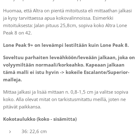
Huomaa, että Altra on pientä mitoitusta eli mittaathan jalkasi
ja kysy tarvittaessa apua kokovalinnoissa. Esimerkki
mitoituksesta: Jalan pituus 25,8cm, sopiva koko Altra Lone
Peak 8 on 42.
Lone Peak 9+ on leveämpi lestiltään kuin Lone Peak 8.
Soveltuu parhaiten leveähköön/leveään jalkaan, joka on
volyymiltään normaali/korkeahko. Kapeaan jalkaan
tämä malli ei istu hyvin -> kokeile Escalante/Superior-
malleja.
Mittaa jalkasi ja lisää mittaan n. 0,8-1,5 cm ja valitse sopiva
koko. Alla olevat mitat on tarkistusmitattu meillä, joten ne
pitävät paikkansa.
Kokotaulukko (koko - sisämitta)
36: 22,6 cm