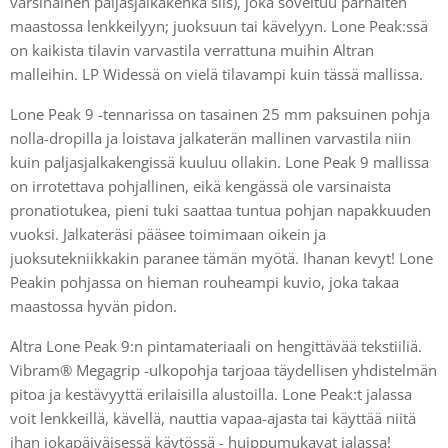
varsinainen paljasjalkakenkä siis), joka soveltuu parhaiten
maastossa lenkkeilyyn; juoksuun tai kävelyyn. Lone Peak:ssä
on kaikista tilavin varvastila verrattuna muihin Altran
malleihin. LP Widessä on vielä tilavampi kuin tässä mallissa.
Lone Peak 9 -tennarissa on tasainen 25 mm paksuinen pohja
nolla-dropilla ja loistava jalkaterän mallinen varvastila niin
kuin paljasjalkakengissä kuuluu ollakin. Lone Peak 9 mallissa
on irrotettava pohjallinen, eikä kengässä ole varsinaista
pronatiotukea, pieni tuki saattaa tuntua pohjan napakkuuden
vuoksi. Jalkateräsi pääsee toimimaan oikein ja
juoksutekniikkakin paranee tämän myötä. Ihanan kevyt! Lone
Peakin pohjassa on hieman rouheampi kuvio, joka takaa
maastossa hyvän pidon.
Altra Lone Peak 9:n pintamateriaali on hengittävää tekstiiliä.
Vibram® Megagrip -ulkopohja tarjoaa täydellisen yhdistelmän
pitoa ja kestävyyttä erilaisilla alustoilla. Lone Peak:t jalassa
voit lenkkeillä, kävellä, nauttia vapaa-ajasta tai käyttää niitä
ihan jokapäiväisessä käytössä - huippumukavat jalassa!