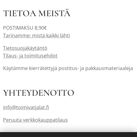
TIETOA MEISTÄ
POSTIMAKSU 8,90€
Tarinamme: mistä kaikki lähti
Tietosuojakäytäntö
Tilaus- ja toimitusehdot
Käytämme kierrätettyjä postitus- ja pakkausmateriaaleja
YHTEYDENOTTO
info@toimivatjalat.fi
Peruuta verkkokauppatilaus
Lahjakortit myös: info@toimivatjalat.fi