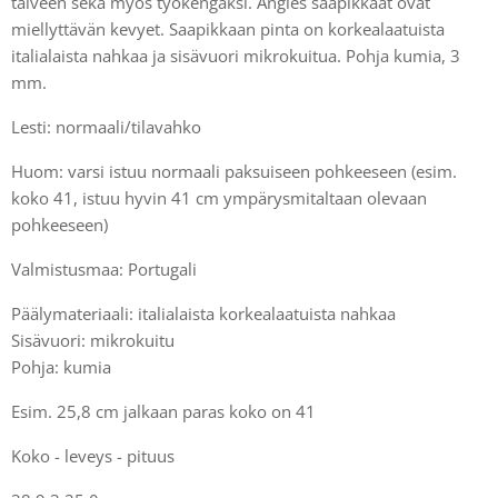
talveen sekä myös työkengäksi. Angles saapikkaat ovat
miellyttävän kevyet. Saapikkaan pinta on korkealaatuista
italialaista nahkaa ja sisävuori mikrokuitua. Pohja kumia, 3
mm.
Lesti: normaali/tilavahko
Huom: varsi istuu normaali paksuiseen pohkeeseen (esim.
koko 41, istuu hyvin 41 cm ympärysmitaltaan olevaan
pohkeeseen)
Valmistusmaa: Portugali
Päälymateriaali: italialaista korkealaatuista nahkaa
Sisävuori: mikrokuitu
Pohja: kumia
Esim. 25,8 cm jalkaan paras koko on 41
Koko - leveys - pituus