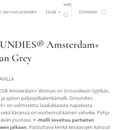
HAE
en peruutuslomake
Lisää
Ostoskori
UNDIES® Amsterdam+
n Grey
TAVILLA
S® Amsterdam+ Woman on Groundiesin tyylikäs,
y ja ajaton paljasjalkakenkämalli. Groundies
+ on valmistettu laadukkaasta napakasta
 sekä kärjessä on vuohennahkainen vahvike. Pohja
tävän joustava.
+ -malli s
oveltuu parhaiten
Ihastuttava kenkä kesäasujen kanssa!
seen jalkaan.