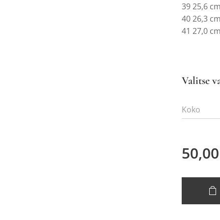
39 25,6 c
40 26,3 c
41 27,0 c
Valitse v
Koko
50,00