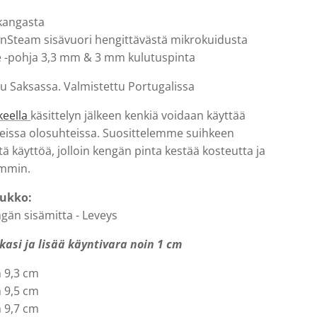
 kangasta
Steam sisävuori hengittävästä mikrokuidusta
 -pohja 3,3 mm & 3 mm kulutuspinta
u Saksassa. Valmistettu Portugalissa
keella
käsittelyn jälkeen kenkiä voidaan käyttää
eissa olosuhteissa. Suosittelemme suihkeen
tä käyttöä, jolloin kengän pinta kestää kosteutta ja
emmin.
lukko:
gän sisämitta - Leveys
kasi ja lisää käyntivara noin 1 cm
m 9,3 cm
m 9,5 cm
m 9,7 cm