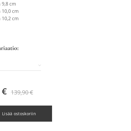
m 9,8 cm
m 10,0 cm
m 10,2 cm
ariaatio:
€
139,90
€
Lisää ostoskoriin