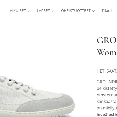
AIKUISET
LAPSET
OHEISTUOTTEET
Tilauks
GRO
Woma
HETI SAA
GROUNDIE
pelkistett
Amsterdam
kankaasta
on miellyt
leveälesti