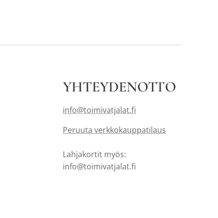
YHTEYDENOTTO
info@toimivatjalat.fi
Peruuta verkkokauppatilaus
Lahjakortit myös:
info@toimivatjalat.fi