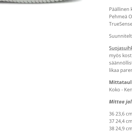
Päällinen
Pehmeä On
TrueSense
Suunnitelt
Suojasuih
myös kost
säännöllis
likaa par
Mittatau
Koko - Ken
Mittaa jal
36 23,6 c
37 24,4 c
38 24,9 c