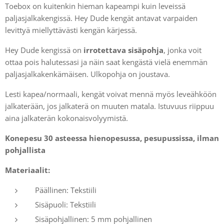
Toebox on kuitenkin hieman kapeampi kuin leveissä
paljasjalkakengissä. Hey Dude kengät antavat varpaiden
levittyä miellyttävästi kengän kärjessä.
Hey Dude kengissä on
irrotettava sisäpohja
, jonka voit
ottaa pois halutessasi ja näin saat kengästä vielä enemmän
paljasjalkakenkämäisen. Ulkopohja on joustava.
Lesti kapea/normaali, kengät voivat mennä myös leveähköön
jalkaterään, jos jalkaterä on muuten matala. Istuvuus riippuu
aina jalkaterän kokonaisvolyymistä.
Konepesu 30 asteessa hienopesussa, pesupussissa, ilman
pohjallista
Materiaalit:
Päällinen: Tekstiili
Sisäpuoli: Tekstiili
Sisäpohjallinen: 5 mm pohjallinen