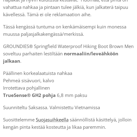
vahattua nahkaa ja pintaan tulee jälkiä, kun jalkaterä taipuu
kävellessä. Tämä ei ole reklamaation aihe.
Tässä kengässä tuntuma on kenkämäisempi kuin monessa
muussa paljasjalkakengässä/merkissä.
GROUNDIES® Springfield Waterproof Hiking Boot Brown Men
soveltuu parhaiten lestiltään
normaaliin/leveähköön
jalkaan
.
Päällinen korkealaatuista nahkaa
Pehmeä sisävuori, kalvo
Irrotettava pohjallinen
TrueSense® GH2 pohja
6,8 mm paksu
Suunniteltu Saksassa. Valmistettu Vietnamissa
Suosittelemme
Suojasuihkeella
säännöllistä käsittelyä, jolloin
kengän pinta kestää kosteutta ja likaa paremmin.