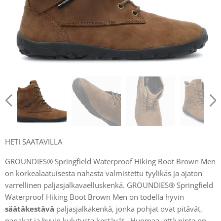
HETI SAATAVILLA
GROUNDIES® Springfield Waterproof Hiking Boot Brown Men
on korkealaatuisesta nahasta valmistettu tyylikäs ja ajaton
varrellinen paljasjalkavaelluskenkä. GROUNDIES® Springfield
Waterproof Hiking Boot Brown Men on todella hyvin
säätäkestävä
paljasjalkakenkä, jonka pohjat ovat pitävät,
napakat ja hyvin kulutusta kestävät. Huomaa, että pinta on