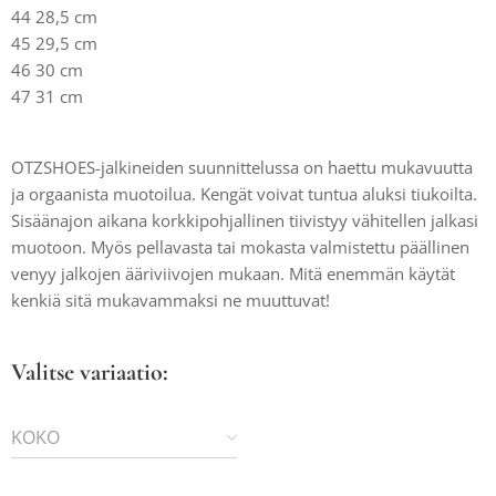
44 28,5 cm
45 29,5 cm
46 30 cm
47 31 cm
OTZSHOES-jalkineiden suunnittelussa on haettu mukavuutta
ja orgaanista muotoilua. Kengät voivat tuntua aluksi tiukoilta.
Sisäänajon aikana korkkipohjallinen tiivistyy vähitellen jalkasi
muotoon. Myös pellavasta tai mokasta valmistettu päällinen
venyy jalkojen ääriviivojen mukaan. Mitä enemmän käytät
kenkiä sitä mukavammaksi ne muuttuvat!
Valitse variaatio:
KOKO