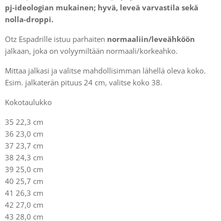
pj-ideologian mukainen; hyvä, leveä varvastila sekä
nolla-droppi.
Otz Espadrille istuu parhaiten
normaaliin/leveähköön
jalkaan, joka on volyymiltään normaali/korkeahko.
Mittaa jalkasi ja valitse mahdollisimman lähellä oleva koko.
Esim. jalkaterän pituus 24 cm, valitse koko 38.
Kokotaulukko
35 22,3 cm
36 23,0 cm
37 23,7 cm
38 24,3 cm
39 25,0 cm
40 25,7 cm
41 26,3 cm
42 27,0 cm
43 28,0 cm