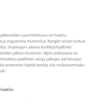
alkineiden suunnittelussa on haettu
 ja orgaanista muotoilua. Kengät voivat tuntua
oilta. Sisäänajon aikana korkkipohjallinen
ähitellen jalkasi muotoon. Myös pellavasta tai
mistettu päällinen venyy jalkojen ääriviivojen
itä enemmän käytät kenkiä sitä mukavammaksi
vat!
riaatio: