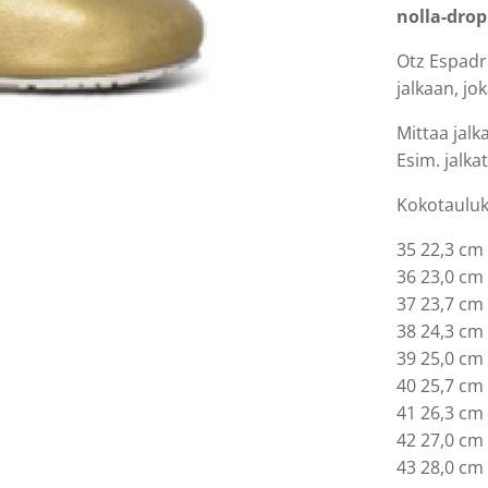
nolla-drop
Otz Espadri
jalkaan, j
Mittaa jalk
Esim. jalka
Kokotaulu
35 22,3 cm
36 23,0 cm
37 23,7 cm
38 24,3 cm
39 25,0 cm
40 25,7 cm
41 26,3 cm
42 27,0 cm
43 28,0 cm