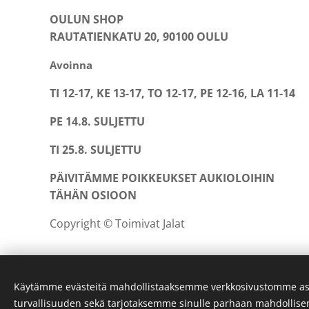
OULUN SHOP
RAUTATIENKATU 20, 90100 OULU
Avoinna
TI 12-17, KE 13-17, TO 12-17, PE 12-16, LA 11-14
PE 14.8. SULJETTU
TI 25.8. SULJETTU
PÄIVITÄMME POIKKEUKSET AUKIOLOIHIN
TÄHÄN OSIOON
Copyright © Toimivat Jalat
Käytämme evästeitä mahdollistaaksemme verkkosivustomme as
turvallisuuden sekä tarjotaksemme sinulle parhaan mahdollis