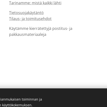
Tarinamme: mistä kaikki lähti
Tietosuojakäytäntö
Tilaus- ja toimitusehdot
Käytämme kierrätettyjä postitus- ja
pakkausmateriaaleja
ianmukaisen toiminnan ja
en käyttökokemuksen.