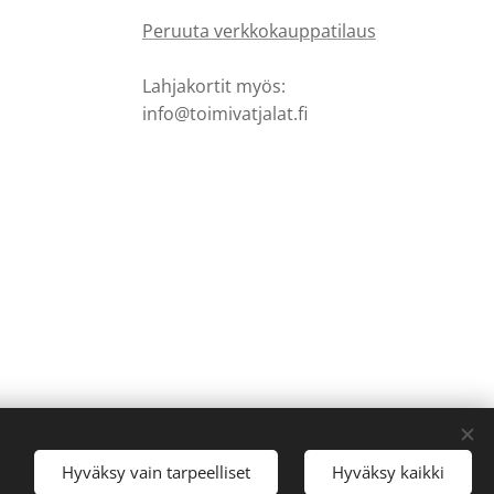
Peruuta verkkokauppatilaus
Lahjakortit myös:
info@toimivatjalat.fi
Hyväksy vain tarpeelliset
Hyväksy kaikki