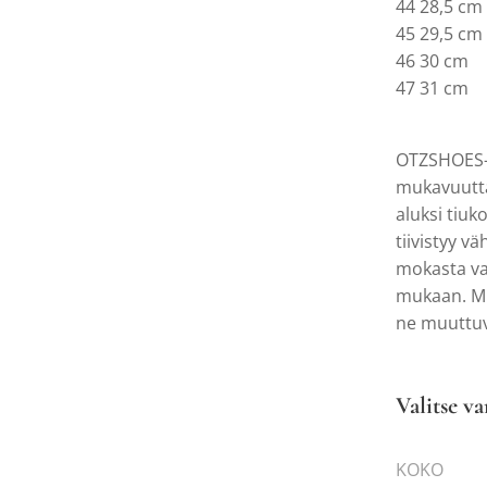
44 28,5 cm
45 29,5 cm
46 30 cm
47 31 cm
OTZSHOES-j
mukavuutta
aluksi tiuk
tiivistyy v
mokasta val
mukaan. M
ne muuttu
Valitse va
KOKO