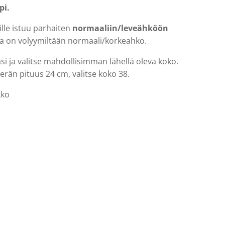
pi.
lle istuu parhaiten
normaaliin/leveähköön
oka on volyymiltään normaali/korkeahko.
asi ja valitse mahdollisimman lähellä oleva koko.
terän pituus 24 cm, valitse koko 38.
kko