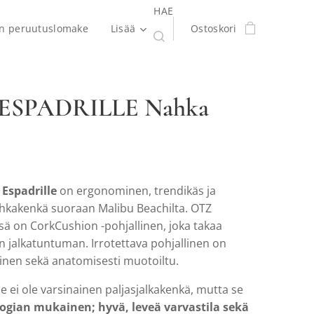
HAE
en peruutuslomake
Lisää
Ostoskori
ESPADRILLE Nahka
Espadrille
on ergonominen, trendikäs ja
kakenkä suoraan Malibu Beachilta. OTZ
sä on CorkCushion -pohjallinen, joka takaa
n jalkatuntuman. Irrotettava pohjallinen on
inen sekä anatomisesti muotoiltu.
le ei ole varsinainen paljasjalkakenkä, mutta se
logian mukainen; hyvä, leveä varvastila sekä