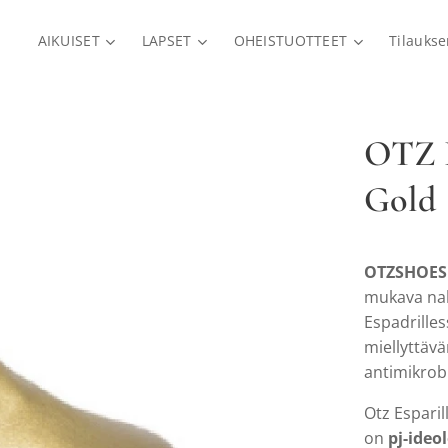
AIKUISET
LAPSET
OHEISTUOTTEET
Tilauks
OTZ 
Gold
OTZSHOES 
mukava nah
Espadrilles
miellyttävä
antimikrob
Otz Esparil
on
pj-ideo