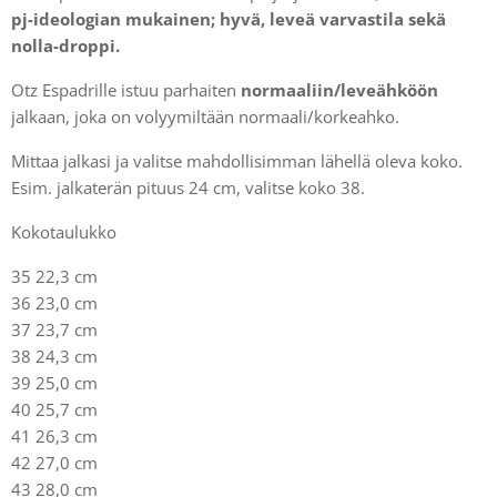
pj-ideologian mukainen; hyvä, leveä varvastila sekä
nolla-droppi.
Otz Espadrille istuu parhaiten
normaaliin/leveähköön
jalkaan, joka on volyymiltään normaali/korkeahko.
Mittaa jalkasi ja valitse mahdollisimman lähellä oleva koko.
Esim. jalkaterän pituus 24 cm, valitse koko 38.
Kokotaulukko
35 22,3 cm
36 23,0 cm
37 23,7 cm
38 24,3 cm
39 25,0 cm
40 25,7 cm
41 26,3 cm
42 27,0 cm
43 28,0 cm