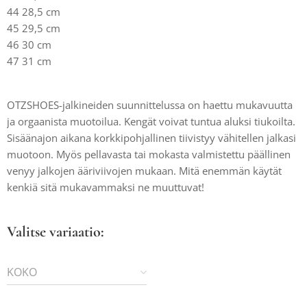
44 28,5 cm
45 29,5 cm
46 30 cm
47 31 cm
OTZSHOES-jalkineiden suunnittelussa on haettu mukavuutta
ja orgaanista muotoilua. Kengät voivat tuntua aluksi tiukoilta.
Sisäänajon aikana korkkipohjallinen tiivistyy vähitellen jalkasi
muotoon. Myös pellavasta tai mokasta valmistettu päällinen
venyy jalkojen ääriviivojen mukaan. Mitä enemmän käytät
kenkiä sitä mukavammaksi ne muuttuvat!
Valitse variaatio:
KOKO