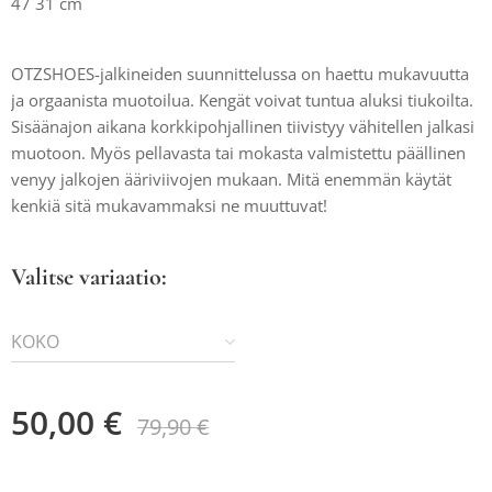
47 31 cm
OTZSHOES-jalkineiden suunnittelussa on haettu mukavuutta
ja orgaanista muotoilua. Kengät voivat tuntua aluksi tiukoilta.
Sisäänajon aikana korkkipohjallinen tiivistyy vähitellen jalkasi
muotoon. Myös pellavasta tai mokasta valmistettu päällinen
venyy jalkojen ääriviivojen mukaan. Mitä enemmän käytät
kenkiä sitä mukavammaksi ne muuttuvat!
Valitse variaatio:
KOKO
50,00
€
79,90
€