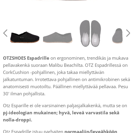
OTZSHOES Espadrille
on ergonominen, trendikäs ja mukava
pellavakenkä suoraan Malibu Beachilta. OTZ Espadrillessä on
CorkCushion -pohjallinen, joka takaa miellyttävän
jalkatuntuman. Irrotettava pohjallinen on antimikrobinen sekä
anatomisesti muotoiltu. Päällinen miellyttävää pellavaa. Pesu
30' ilman pohjallista.
Otz Esparille ei ole varsinainen paljasjalkakenkä, mutta se on
pj-ideologian mukainen; hyvä, leveä varvastila sekä
nolla-droppi.
Otz Espadrille istuu parhaiten
normaaliin/leveähköön