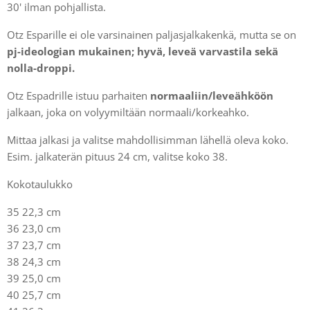
30' ilman pohjallista.
Otz Esparille ei ole varsinainen paljasjalkakenkä, mutta se on
pj-ideologian mukainen; hyvä, leveä varvastila sekä
nolla-droppi.
Otz Espadrille istuu parhaiten
normaaliin/leveähköön
jalkaan, joka on volyymiltään normaali/korkeahko.
Mittaa jalkasi ja valitse mahdollisimman lähellä oleva koko.
Esim. jalkaterän pituus 24 cm, valitse koko 38.
Kokotaulukko
35 22,3 cm
36 23,0 cm
37 23,7 cm
38 24,3 cm
39 25,0 cm
40 25,7 cm