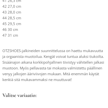
41 26,3 cm
42 27,0 cm
43 28,0 cm
44 28,5 cm
45 29,5 cm
46 30 cm
47 31 cm
OTZSHOES-jalkineiden suunnittelussa on haettu mukavuutta
ja orgaanista muotoilua. Kengät voivat tuntua aluksi tiukoilta.
Sisäänajon aikana korkkipohjallinen tiivistyy vähitellen jalkasi
muotoon. Myös pellavasta tai mokasta valmistettu päällinen
venyy jalkojen ääriviivojen mukaan. Mitä enemmän käytät
kenkiä sitä mukavammaksi ne muuttuvat!
Valitse variaatio: