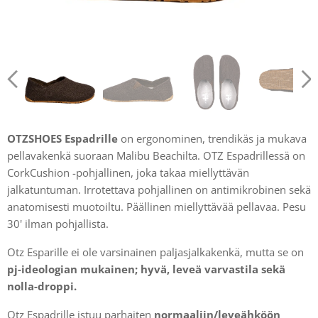
OTZSHOES Espadrille
on ergonominen, trendikäs ja mukava
pellavakenkä suoraan Malibu Beachilta. OTZ Espadrillessä on
CorkCushion -pohjallinen, joka takaa miellyttävän
jalkatuntuman. Irrotettava pohjallinen on antimikrobinen sekä
anatomisesti muotoiltu. Päällinen miellyttävää pellavaa. Pesu
30' ilman pohjallista.
Otz Esparille ei ole varsinainen paljasjalkakenkä, mutta se on
pj-ideologian mukainen; hyvä, leveä varvastila sekä
nolla-droppi.
Otz Espadrille istuu parhaiten
normaaliin/leveähköön