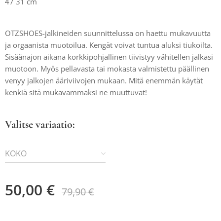
47 31 cm
OTZSHOES-jalkineiden suunnittelussa on haettu mukavuutta
ja orgaanista muotoilua. Kengät voivat tuntua aluksi tiukoilta.
Sisäänajon aikana korkkipohjallinen tiivistyy vähitellen jalkasi
muotoon. Myös pellavasta tai mokasta valmistettu päällinen
venyy jalkojen ääriviivojen mukaan. Mitä enemmän käytät
kenkiä sitä mukavammaksi ne muuttuvat!
Valitse variaatio:
KOKO
50,00
€
79,90
€