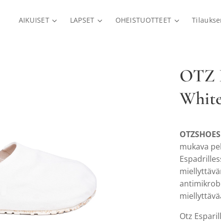
AIKUISET
LAPSET
OHEISTUOTTEET
Tilauks
OTZ 
Whit
OTZSHOES 
mukava pel
Espadrilles
miellyttävä
antimikrob
miellyttävä
Otz Esparil