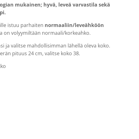
logian mukainen; hyvä, leveä varvastila sekä
pi.
lle istuu parhaiten
normaaliin/leveähköön
oka on volyymiltään normaali/korkeahko.
asi ja valitse mahdollisimman lähellä oleva koko.
terän pituus 24 cm, valitse koko 38.
kko