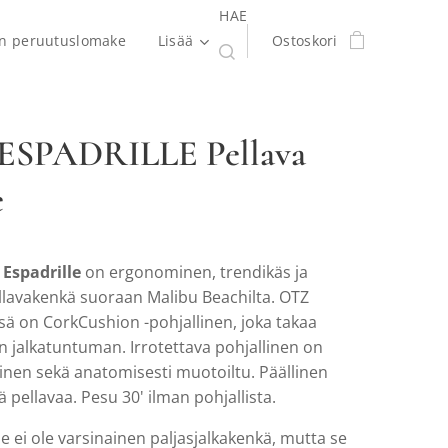
HAE
en peruutuslomake
Lisää
Ostoskori
ESPADRILLE Pellava
e
Espadrille
on ergonominen, trendikäs ja
lavakenkä suoraan Malibu Beachilta. OTZ
sä on CorkCushion -pohjallinen, joka takaa
n jalkatuntuman. Irrotettava pohjallinen on
inen sekä anatomisesti muotoiltu. Päällinen
ä pellavaa. Pesu 30' ilman pohjallista.
le ei ole varsinainen paljasjalkakenkä, mutta se