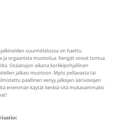
alkineiden suunnittelussa on haettu
 ja orgaanista muotoilua. Kengät voivat tuntua
oilta. Sisäänajon aikana korkkipohjallinen
ähitellen jalkasi muotoon. Myös pellavasta tai
mistettu päällinen venyy jalkojen ääriviivojen
itä enemmän käytät kenkiä sitä mukavammaksi
vat!
riaatio: