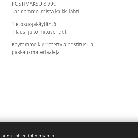
POSTIMAKSU 8,90€
Tarinamme: mistä kaikki lähti
Tietosuojakäytäntö
Tilaus- ja toimitusehdot
Käytämme kierrätettyjä postitus- ja
pakkausmateriaaleja
ianmukaisen toiminnan ja