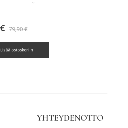
€
79,90
€
Lisää ostoskoriin
YHTEYDENOTTO