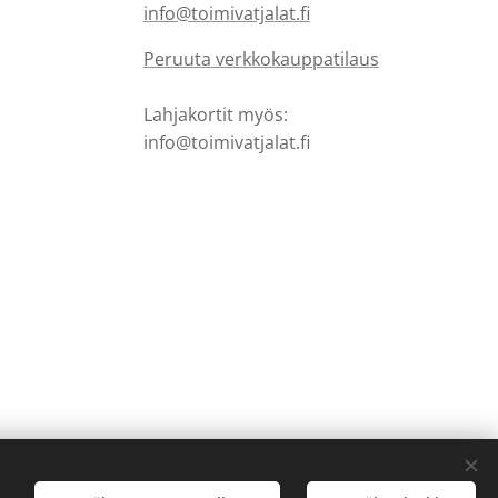
info@toimivatjalat.fi
Peruuta verkkokauppatilaus
Lahjakortit myös:
info@toimivatjalat.fi