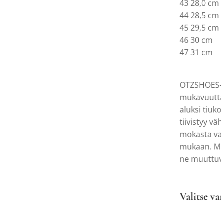
43 28,0 cm
44 28,5 cm
45 29,5 cm
46 30 cm
47 31 cm
OTZSHOES-j
mukavuutta
aluksi tiuk
tiivistyy v
mokasta val
mukaan. M
ne muuttu
Valitse va