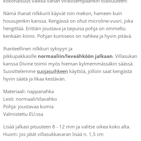
kokonaisuus vaikka vähän virallisempaankin tilaisuuteen!
Nämä ihanat nilkkurit käyvät niin mekon, hameen kuin
housujenkin kanssa. Kengässä on ohut microline-vuori, joka
hengittää. Erittäin joustava ja taipuisa pohja on ommeltu
kenkään kiinni. Pohjan kumiseos on nahkea ja hyvin pitävä.
Ihanteellinen nilkkuri syksyyn ja
pikkupakkasille
normaaliin/leveähköön jalkaan
. Villasukan
kanssa Divine toimii myös hieman kylmemmässäkin säässä.
Suosittelemme
suojasuihkeen
käyttöä, jolloin saat kengästä
hyvin säätä ja likaa kestävän.
Materiaali: nappanahka
Lesti: normaali/tilavahko
Pohja: joustavaa kumia
Valmistettu EU:ssa
Lisää jalkasi pituuteen 8 - 12 mm ja valitse oikea koko alta.
Huom: jos jätät villasukkavaran lisää n. 1,5 cm