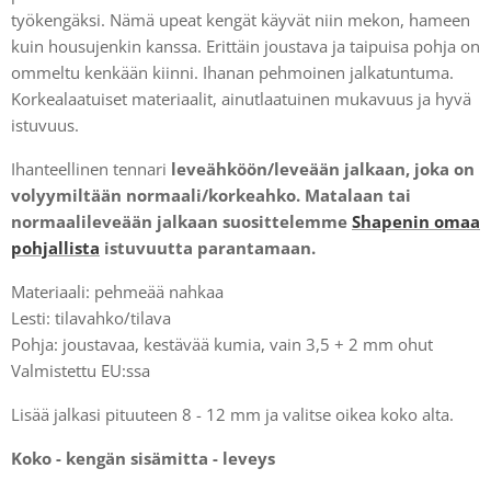
työkengäksi. Nämä upeat kengät käyvät niin mekon, hameen
kuin housujenkin kanssa. Erittäin joustava ja taipuisa pohja on
ommeltu kenkään kiinni. Ihanan pehmoinen jalkatuntuma.
Korkealaatuiset materiaalit, ainutlaatuinen mukavuus ja hyvä
istuvuus.
Ihanteellinen tennari
leveähköön/leveään jalkaan, joka on
volyymiltään normaali/korkeahko. Matalaan tai
normaalileveään jalkaan suosittelemme
Shapenin omaa
pohjallista
istuvuutta parantamaan.
Materiaali: pehmeää nahkaa
Lesti: tilavahko/tilava
Pohja: joustavaa, kestävää kumia, vain 3,5 + 2 mm ohut
Valmistettu EU:ssa
Lisää jalkasi pituuteen 8 - 12 mm ja valitse oikea koko alta.
Koko - kengän sisämitta - leveys