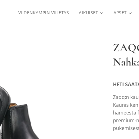
VIIDENKYMPIN VIILETYS
AIKUISET
LAPSET
ZAQQ 
Nahka
HETI SAAT
Zaqq:n kaun
Kaunis ken
hameesta f
premium-na
pukemisest