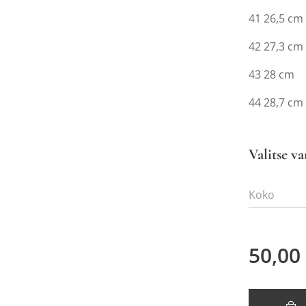
41 26,5 cm
42 27,3 cm
43 28 cm
44 28,7 cm
Valitse va
Koko
50,00