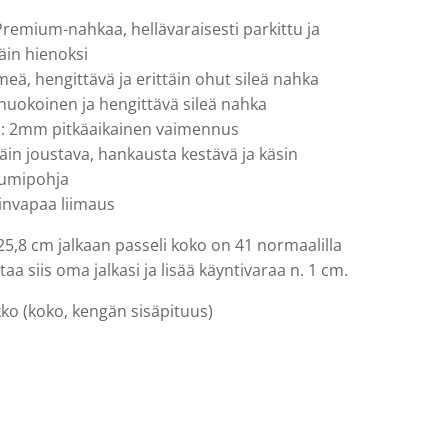
Premium-nahkaa, hellävaraisesti parkittu ja
täin hienoksi
eä, hengittävä ja erittäin ohut sileä nahka
huokoinen ja hengittävä sileä nahka
: 2mm pitkäaikainen vaimennus
täin joustava, hankausta kestävä ja käsin
umipohja
tinvapaa liimaus
25,8 cm jalkaan passeli koko on 41 normaalilla
ttaa siis oma jalkasi ja lisää käyntivaraa n. 1 cm.
ko (koko, kengän sisäpituus)