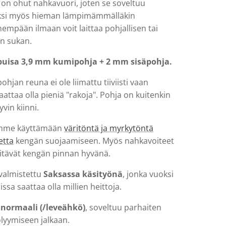
 on ohut nahkavuori, joten se soveltuu
ksi myös hieman lämpimämmälläkin
mempään ilmaan voit laittaa pohjallisen tai
 sukan.
puisa 3,9 mm kumipohja + 2 mm sisäpohja.
ohjan reuna ei ole liimattu tiiviisti vaan
attaa olla pieniä "rakoja". Pohja on kuitenkin
vin kiinni.
emme käyttämään
väritöntä ja myrkytöntä
etta
kengän suojaamiseen. Myös nahkavoiteet
pitävät kengän pinnan hyvänä.
valmistettu
Saksassa käsityönä
, jonka vuoksi
issa saattaa olla millien heittoja.
 normaali (/leveähkö)
, soveltuu parhaiten
lyymiseen jalkaan.