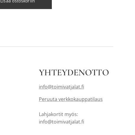
Lisää ostoskoriin
YHTEYDENOTTO
info@toimivatjalat.fi
Peruuta verkkokauppatilaus
Lahjakortit myös:
info@toimivatjalat.fi