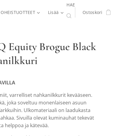
HAE
OHEISTUOTTEET
Lisää
Ostoskori
Equity Brogue Black
nilkkuri
AVILLA
iit, varrelliset nahkanilkkurit kevääseen.
kä, joka soveltuu monenlaiseen asuun
arkkuihin. Ulkomateriaali on laadukasta
hkaa. Sivuilla olevat kuminauhat tekevät
a helppoa ja kätevää.