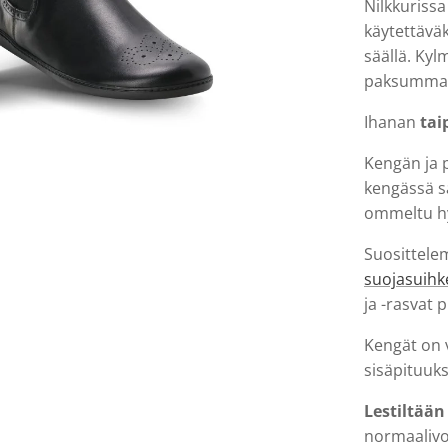
Nilkkurissa
käytettävä
säällä. Kyl
paksumman
Ihanan
tai
Kengän ja p
kengässä sa
ommeltu hy
Suosittel
suojasuihk
ja -rasvat 
Kengät on 
sisäpituuks
Lestiltään
normaalivo