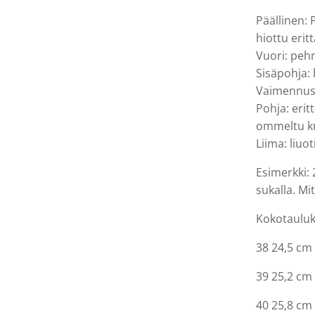
Päällinen: 
hiottu erit
Vuori: pehm
Sisäpohja: 
Vaimennus
Pohja: erit
ommeltu k
Liima: liuo
Esimerkki: 
sukalla. Mi
Kokotauluk
38 24,5 cm
39 25,2 cm
40 25,8 cm