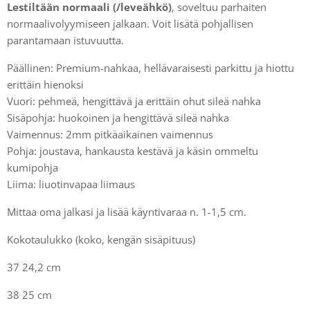
Lestiltään normaali (/leveähkö)
, soveltuu parhaiten
normaalivolyymiseen jalkaan. Voit lisätä pohjallisen
parantamaan istuvuutta.
Päällinen: Premium-nahkaa, hellävaraisesti parkittu ja hiottu
erittäin hienoksi
Vuori: pehmeä, hengittävä ja erittäin ohut sileä nahka
Sisäpohja: huokoinen ja hengittävä sileä nahka
Vaimennus: 2mm pitkäaikainen vaimennus
Pohja: joustava, hankausta kestävä ja käsin ommeltu
kumipohja
Liima: liuotinvapaa liimaus
Mittaa oma jalkasi ja lisää käyntivaraa n. 1-1,5 cm.
Kokotaulukko (koko, kengän sisäpituus)
37 24,2 cm
38 25 cm