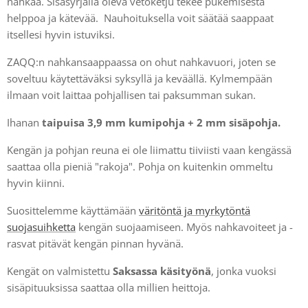
nahkaa. Sisäsyrjällä oleva vetoketju tekee pukemisesta
helppoa ja kätevää. Nauhoituksella voit säätää saappaat
itsellesi hyvin istuviksi.
ZAQQ:n nahkansaappaassa on ohut nahkavuori, joten se
soveltuu käytettäväksi syksyllä ja keväällä. Kylmempään
ilmaan voit laittaa pohjallisen tai paksumman sukan.
Ihanan
taipuisa 3,9 mm kumipohja + 2 mm sisäpohja.
Kengän ja pohjan reuna ei ole liimattu tiiviisti vaan kengässä
saattaa olla pieniä "rakoja". Pohja on kuitenkin ommeltu
hyvin kiinni.
Suosittelemme käyttämään
väritöntä ja myrkytöntä
suojasuihketta
kengän suojaamiseen. Myös nahkavoiteet ja -
rasvat pitävät kengän pinnan hyvänä.
Kengät on valmistettu
Saksassa käsityönä
, jonka vuoksi
sisäpituuksissa saattaa olla millien heittoja.