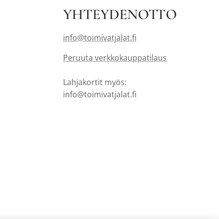
YHTEYDENOTTO
info@toimivatjalat.fi
Peruuta verkkokauppatilaus
Lahjakortit myös:
info@toimivatjalat.fi