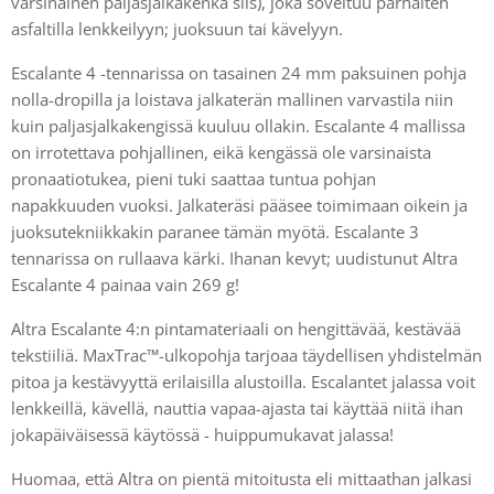
varsinainen paljasjalkakenkä siis), joka soveltuu parhaiten
asfaltilla lenkkeilyyn; juoksuun tai kävelyyn.
Escalante 4 -tennarissa on tasainen 24 mm paksuinen pohja
nolla-dropilla ja loistava jalkaterän mallinen varvastila niin
kuin paljasjalkakengissä kuuluu ollakin. Escalante 4 mallissa
on irrotettava pohjallinen, eikä kengässä ole varsinaista
pronaatiotukea, pieni tuki saattaa tuntua pohjan
napakkuuden vuoksi. Jalkateräsi pääsee toimimaan oikein ja
juoksutekniikkakin paranee tämän myötä. Escalante 3
tennarissa on rullaava kärki. Ihanan kevyt; uudistunut Altra
Escalante 4 painaa vain 269 g!
Altra Escalante 4:n pintamateriaali on hengittävää, kestävää
tekstiiliä. MaxTrac™-ulkopohja tarjoaa täydellisen yhdistelmän
pitoa ja kestävyyttä erilaisilla alustoilla. Escalantet jalassa voit
lenkkeillä, kävellä, nauttia vapaa-ajasta tai käyttää niitä ihan
jokapäiväisessä käytössä - huippumukavat jalassa!
Huomaa, että Altra on pientä mitoitusta eli mittaathan jalkasi