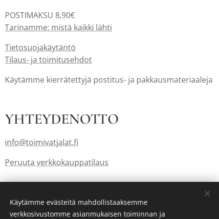
POSTIMAKSU 8,90€
Tarinamme: mistä kaikki lähti
Tietosuojakäytäntö
Tilaus- ja toimitusehdot
Käytämme kierrätettyjä postitus- ja pakkausmateriaaleja
YHTEYDENOTTO
info@toimivatjalat.fi
Peruuta verkkokauppatilaus
Lahjakortit myös: info@toimivatjalat.fi
Käytämme evästeitä mahdollistaaksemme
verkkosivustomme asianmukaisen toiminnan ja