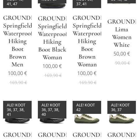
41, 47
37, 41
GROUNDIES®
GROUNDIES®
GROUNDIES®
GROUNDI
Springfield
Springfield
Springfield
Lima
Waterproof
Waterproof
Waterproof
Women
Hiking
Hiking
Hiking
White
Boot
Boot
Boot Black
50,00
€
Brown
Brown
Woman
90,00
€
Men
Woman
100,00
€
100,00
€
100,00
€
169,90
€
169,90
€
169,90
€
ALE! KOOT
ALE! KOOT
ALE! KOOT
ALE! KOOT
36, 37, 38,
36, 37, 38,
42
36, 37
41
40
GROUNDIES®
GROUNDIES®
GROUNDIES®
GROUNDI