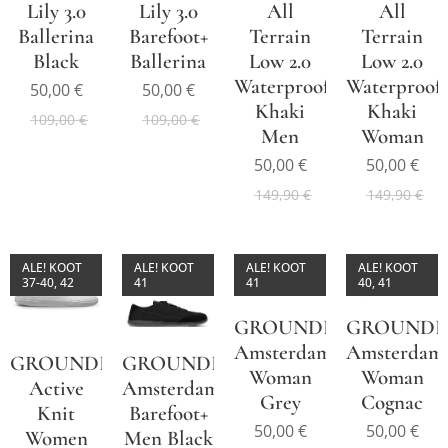
Lily 3.0
Lily 3.0
All
All
Ballerina
Barefoot+
Terrain
Terrain
Black
Ballerina
Low 2.0
Low 2.0
Waterproof
Waterproof
50,00
€
50,00
€
Khaki
Khaki
109,00
€
109,00
€
Men
Woman
50,00
€
50,00
€
149,90
€
149,90
€
ALE! KOOT
ALE! KOOT
ALE! KOOT
ALE! KOOT
37-40, 42
41
41
40, 41
GROUNDIES®
GROUNDI
Amsterdam+
Amsterdam
GROUNDIES®
GROUNDIES®
Woman
Woman
Active
Amsterdam
Grey
Cognac
Knit
Barefoot+
50,00
€
50,00
€
Women
Men Black