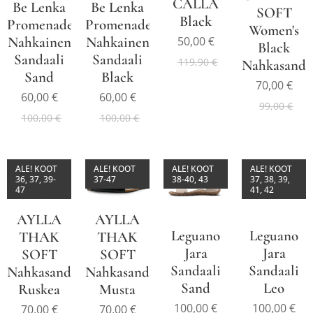
CALLA
Be Lenka
Be Lenka
SOFT
Black
Promenade
Promenade
Women's
50,00
€
Nahkainen
Nahkainen
Black
Sandaali
Sandaali
119,90
€
Nahkasanda
Sand
Black
70,00
€
60,00
€
60,00
€
99,00
€
100,00
€
100,00
€
ALE! KOOT
ALE! KOOT
ALE! KOOT
ALE! KOOT
36, 37, 39-
37-47
38-40, 43
37, 38, 39,
47
41, 42
AYLLA
AYLLA
Leguano
Leguano
THAK
THAK
Jara
Jara
SOFT
SOFT
Sandaali
Sandaali
Nahkasandaali
Nahkasandaali
Sand
Leo
Ruskea
Musta
100,00
€
100,00
€
70,00
€
70,00
€