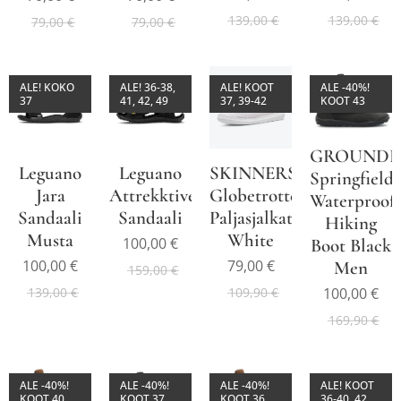
139,00
€
139,00
€
79,00
€
79,00
€
ALE! KOKO
ALE! 36-38,
ALE! KOOT
ALE -40%!
37
41, 42, 49
37, 39-42
KOOT 43
GROUNDI
Leguano
Leguano
SKINNERS
Springfield
Jara
Attrekktive
Globetrotter
Waterproof
Sandaali
Sandaali
Paljasjalkatennari
Hiking
Musta
White
100,00
€
Boot Black
100,00
€
79,00
€
Men
159,00
€
100,00
€
139,00
€
109,90
€
169,90
€
ALE -40%!
ALE -40%!
ALE -40%!
ALE! KOOT
KOOT 40,
KOOT 37
KOOT 36,
36-40, 42