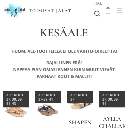
HAE
TOIMIVAT JALAT
KESÄALE
HUOM: ALE-TUOTTEILLA EI OLE VAIHTO-OIKEUTTA!
RAJALLINEN ERÄ!
NAPPAA PIAN OMASI ENNEN KUIN MUUT VIEVÄT
PARHAAT KOOT & MALLIT!
ALE! KOOT
ALE! KOOT
ALE! KOOT
ALE! KOOT
37, 38, 39,
37-39, 41
37
37, 38, 39,
41, 43
41
AYLLA
SHAPEN
CHALLAK