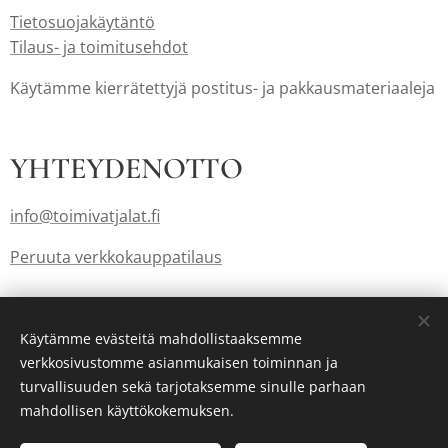
Tietosuojakäytäntö
Tilaus- ja toimitusehdot
Käytämme kierrätettyjä postitus- ja pakkausmateriaaleja
YHTEYDENOTTO
info@toimivatjalat.fi
Peruuta verkkokauppatilaus
Lahjakortit myös: info@toimivatjalat.fi
Käytämme evästeitä mahdollistaaksemme
verkkosivustomme asianmukaisen toiminnan ja
turvallisuuden sekä tarjotaksemme sinulle parhaan
Luotu
Webnodella
Evästeet
mahdollisen käyttökokemuksen.