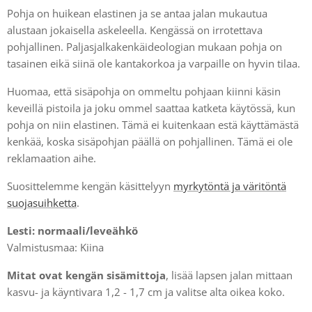
Pohja on huikean elastinen ja se antaa jalan mukautua
alustaan jokaisella askeleella. Kengässä on irrotettava
pohjallinen. Paljasjalkakenkäideologian mukaan pohja on
tasainen eikä siinä ole kantakorkoa ja varpaille on hyvin tilaa.
Huomaa, että sisäpohja on ommeltu pohjaan kiinni käsin
keveillä pistoila ja joku ommel saattaa katketa käytössä, kun
pohja on niin elastinen. Tämä ei kuitenkaan estä käyttämästä
kenkää, koska sisäpohjan päällä on pohjallinen. Tämä ei ole
reklamaation aihe.
Suosittelemme kengän käsittelyyn
myrkytöntä ja väritöntä
suojasuihketta
.
Lesti: normaali/leveähkö
Valmistusmaa: Kiina
Mitat ovat kengän sisämittoja
, lisää lapsen jalan mittaan
kasvu- ja käyntivara 1,2 - 1,7 cm ja valitse alta oikea koko.