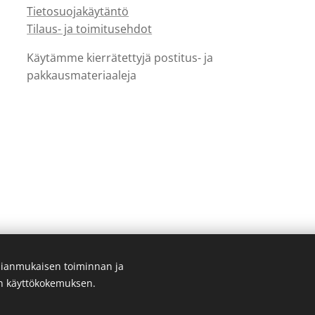
Tietosuojakäytäntö
Tilaus- ja toimitusehdot
Käytämme kierrätettyjä postitus- ja
pakkausmateriaaleja
ianmukaisen toiminnan ja
en käyttökokemuksen.
Luotu
Webnodella
Evästeet