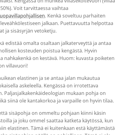
väksi. Kengässä on muhkea villasekoitevuori (villaa
50%). Voit tarvittaessa vaihtaa
uopavillapohjallisen
. Kenkä soveltuu parhaiten
leveähkölestiseen jalkaan. Puettavuutta helpottaa
t ja sisäsyrjän vetoketju.
 edistää omalta osaltaan jalkaterveyttä ja antaa
nollisen kosteuden poistua kengästä. Hyvin
na nahkakenkä on kestävä. Huom: kuvasta poiketen
n villavuori!
uikean elastinen ja se antaa jalan mukautua
okaisella askeleella. Kengässä on irrotettava
en. Paljasjalkakenkäideologian mukaan pohja on
ikä siinä ole kantakorkoa ja varpaille on hyvin tilaa.
ttä sisäpohja on ommeltu pohjaan kiinni käsin
istoilla ja joku ommel saattaa katketa käytössä, kun
iin elastinen. Tämä ei kuitenkaan estä käyttämästä