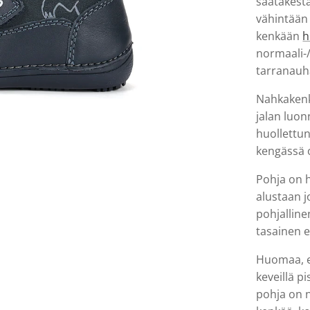
säätäkestä
vähintään 
kenkään
h
normaali-/
tarranauha
Nahkakenkä
jalan luon
huollettu
kengässä o
Pohja on h
alustaan j
pohjallin
tasainen e
Huomaa, e
keveillä p
pohja on n