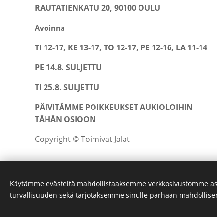
RAUTATIENKATU 20, 90100 OULU
Avoinna
TI 12-17, KE 13-17, TO 12-17, PE 12-16, LA 11-14
PE 14.8. SULJETTU
TI 25.8. SULJETTU
PÄIVITÄMME POIKKEUKSET AUKIOLOIHIN
TÄHÄN OSIOON
Copyright © Toimivat Jalat
Käytämme evästeitä mahdollistaaksemme verkkosivustomme as
turvallisuuden sekä tarjotaksemme sinulle parhaan mahdollis