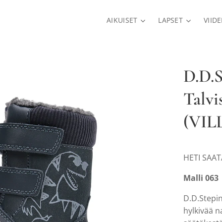
AIKUISET
LAPSET
VIID
D.D.
Talvi
(VIL
HETI SAA
Malli 063
D.D.Stepin
hylkivää n