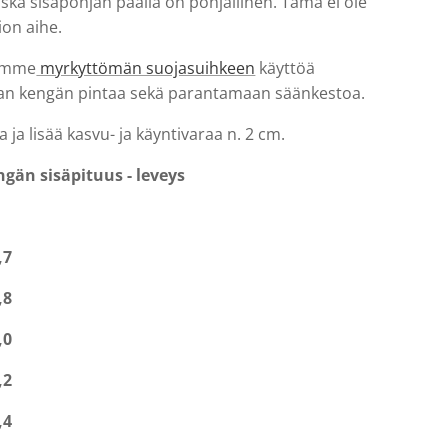
ska sisäpohjan päällä on pohjallinen. Tämä ei ole
tion aihe.
lemme
myrkyttömän suojasuihkeen
käyttöä
n kengän pintaa sekä parantamaan säänkestoa.
a ja lisää kasvu- ja käyntivaraa n. 2 cm.
ngän sisäpituus - leveys
,7
,8
,0
,2
,4