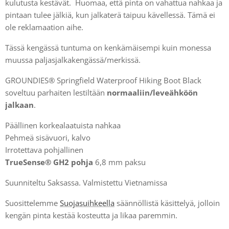
kulutusta kestävät. Huomaa, että pinta on vahattua nahkaa ja
pintaan tulee jälkiä, kun jalkaterä taipuu kävellessä. Tämä ei
ole reklamaation aihe.
Tässä kengässä tuntuma on kenkämäisempi kuin monessa
muussa paljasjalkakengässä/merkissä.
GROUNDIES® Springfield Waterproof Hiking Boot Black
soveltuu parhaiten lestiltään
normaaliin/leveähköön
jalkaan
.
Päällinen korkealaatuista nahkaa
Pehmeä sisävuori, kalvo
Irrotettava pohjallinen
TrueSense® GH2 pohja
6,8 mm paksu
Suunniteltu Saksassa. Valmistettu Vietnamissa
Suosittelemme
Suojasuihkeella
säännöllistä käsittelyä, jolloin
kengän pinta kestää kosteutta ja likaa paremmin.