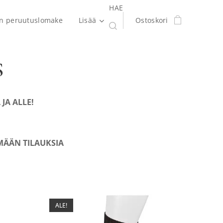
HAE
en peruutuslomake
Lisää
Ostoskori
S
 JA ALLE!
MÄÄN TILAUKSIA
ALE!