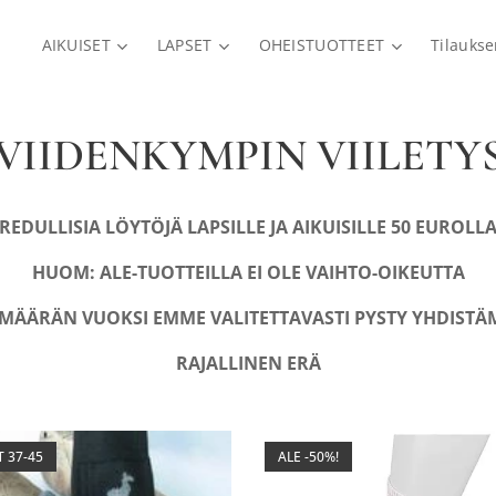
AIKUISET
LAPSET
OHEISTUOTTEET
Tilauks
VIIDENKYMPIN VIILETY
REDULLISIA LÖYTÖJÄ LAPSILLE JA AIKUISILLE 50 EUROLLA
HUOM: ALE-TUOTTEILLA EI OLE VAIHTO-OIKEUTTA
MÄÄRÄN VUOKSI EMME VALITETTAVASTI PYSTY YHDISTÄ
RAJALLINEN ERÄ
T 37-45
ALE -50%!