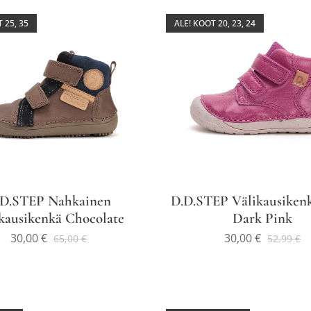
 25, 35
ALE! KOOT 20, 23, 24
.D.STEP Nahkainen
D.D.STEP Välikausikenk
kausikenkä Chocolate
Dark Pink
30,00
€
30,00
€
65,00
€
52,99
€