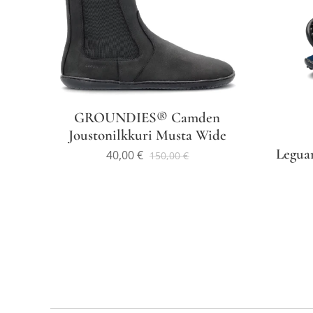
GROUNDIES® Camden
Joustonilkkuri Musta Wide
Leguan
40,00
€
150,00
€