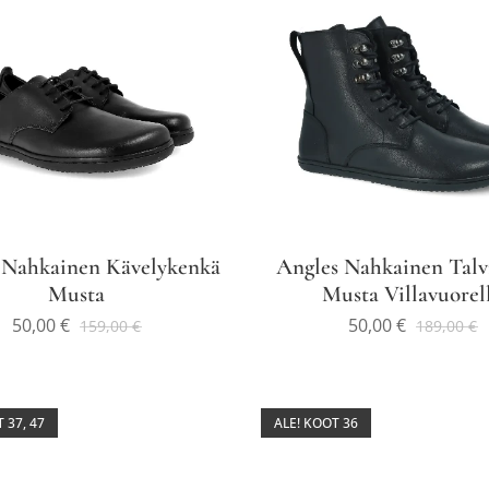
 Nahkainen Kävelykenkä
Angles Nahkainen Talv
Musta
Musta Villavuorel
50,00
€
50,00
€
159,00
€
189,00
€
 37, 47
ALE! KOOT 36