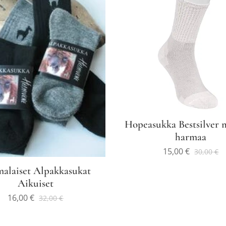
Hopeasukka Bestsilver 
harmaa
15,00
€
30,00
€
alaiset Alpakkasukat
Aikuiset
16,00
€
32,00
€