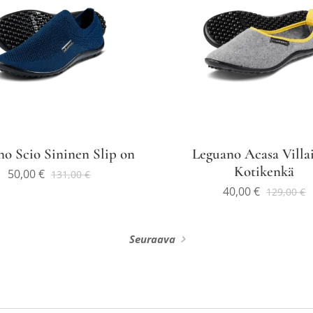
o Scio Sininen Slip on
Leguano Acasa Villa
Kotikenkä
50,00
€
131,00
€
40,00
€
129,00
€
Seuraava