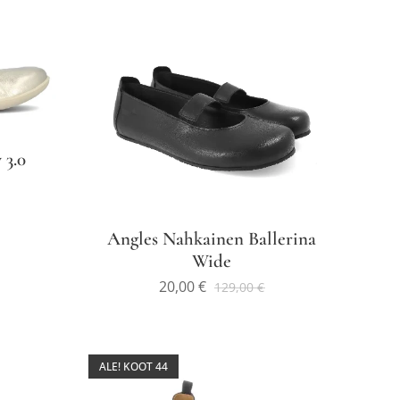
3.0
Angles Nahkainen Ballerina
Wide
20,00
€
129,00
€
ALE! KOOT 44