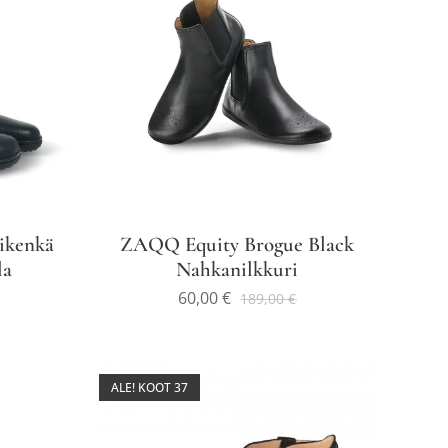
ikenkä
ZAQQ Equity Brogue Black
la
Nahkanilkkuri
60,00
€
189,00
€
ALE! KOOT 37