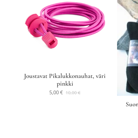
Joustavat Pikalukkonauhat, väri
pinkki
5,00
€
10,00
€
Suom