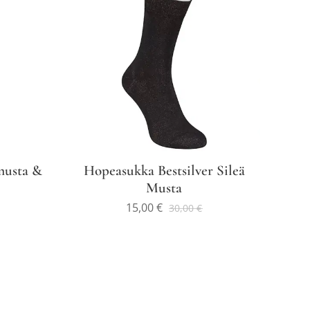
musta &
Hopeasukka Bestsilver Sileä
Musta
15,00
€
30,00
€