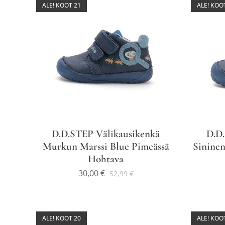
ALE! KOOT 21
ALE! KOO
D.D.STEP Välikausikenkä
D.D
Murkun Marssi Blue Pimeässä
Sinine
Hohtava
30,00
€
52,99
€
ALE! KOOT 20
ALE! KOO