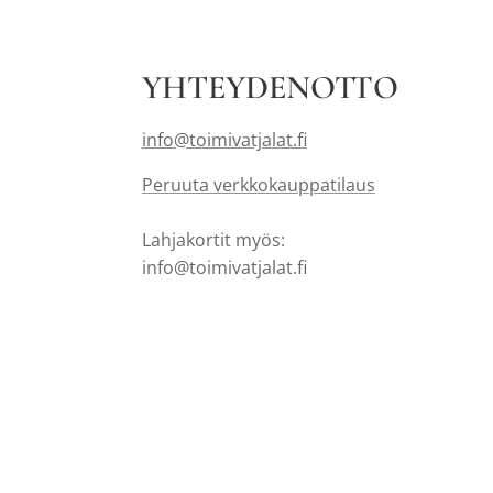
YHTEYDENOTTO
info@toimivatjalat.fi
Peruuta verkkokauppatilaus
Lahjakortit myös:
info@toimivatjalat.fi