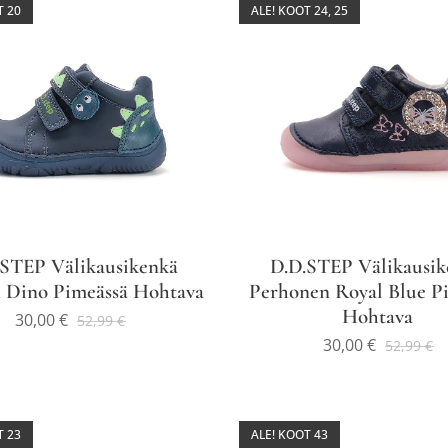
T 20
ALE! KOOT 24, 25
.STEP Välikausikenkä
D.D.STEP Välikausik
n Dino Pimeässä Hohtava
Perhonen Royal Blue P
Hohtava
30,00
€
52,99
€
30,00
€
52,99
€
T 23
ALE! KOOT 43