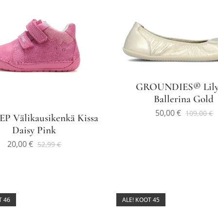
GROUNDIES® Lily 
Ballerina Gold
50,00
€
109,00
€
EP Välikausikenkä Kissa
Daisy Pink
20,00
€
52,99
€
T 46
ALE! KOOT 45