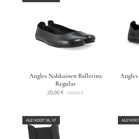
Angles Nahkainen Ballerina
Angles
Regular
20,00
€
129,00
€
ALE! KOOT 36, 37
ALE! KOOT