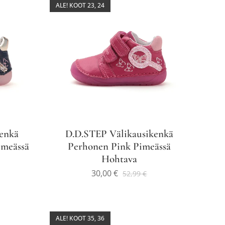
ALE! KOOT 23, 24
enkä
D.D.STEP Välikausikenkä
imeässä
Perhonen Pink Pimeässä
Hohtava
30,00
€
52,99
€
ALE! KOOT 35, 36