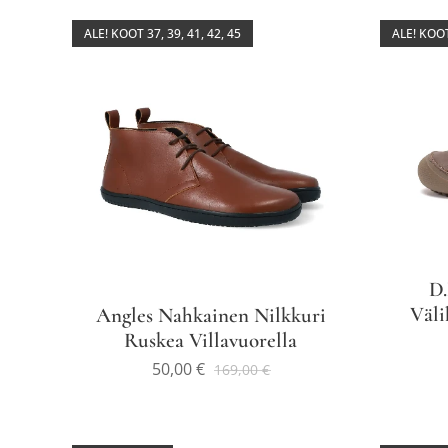
ALE! KOOT 37, 39, 41, 42, 45
ALE! KOOT
D
Väli
Angles Nahkainen Nilkkuri
Ruskea Villavuorella
50,00
€
169,00
€