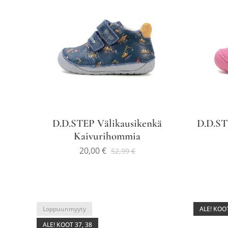
D.D.STEP Välikausikenkä
D.D.ST
Kaivurihommia
20,00
€
52,99
€
Loppuunmyyty
ALE! KOO
ALE! KOOT 37, 38