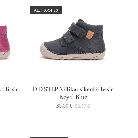
ALE! KOOT 20
ä Basic
D.D.STEP Välikausikenkä Basic
Royal Blue
30,00
€
52,99
€