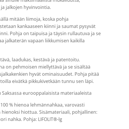
aa sinulle maksimaalista mukavuutta,
 ja jalkojen hyvinvointia.
sällä mitään liimoja, koska pohja
tetaan kankaaseen kiinni ja saumat pysyvät
inni. Pohja on taipuisa ja täysin rullautuva ja se
a jalkaterän vapaan liikkumisen kaikilla
tävä, laadukas, kestävä ja patentoitu.
ma on pehmoisen miellyttävä ja se sisältää
asjalkakenkien hyvät ominaisuudet. Pohja pitää
ustoilla eivätkä pikkukivetkään tunnu sen läpi.
u Saksassa eurooppalaisista materiaaleista
100 % hienoa lehmännahkaa, varovasti
a hienoksi hiottua. Sisämateriaali, pohjallinen:
ori nahka. Pohja: LIFOLIT®-lg