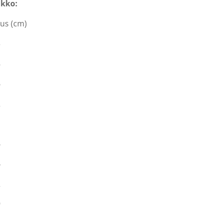
kko:
us (cm)
3
8
6
2
6
4
2
9