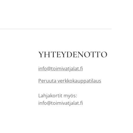
YHTEYDENOTTO
info@toimivatjalat.fi
Peruuta verkkokauppatilaus
Lahjakortit myös:
info@toimivatjalat.fi