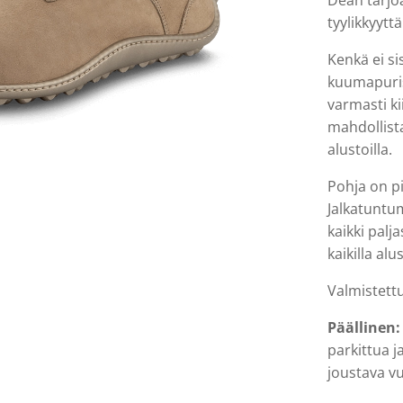
Dean tarjo
tyylikkyyttä
Kenkä ei si
kuumapuris
varmasti ki
mahdollista
alustoilla.
Pohja on pi
Jalkatuntu
kaikki palj
kaikilla al
Valmistett
Päällinen:
parkittua j
joustava vu