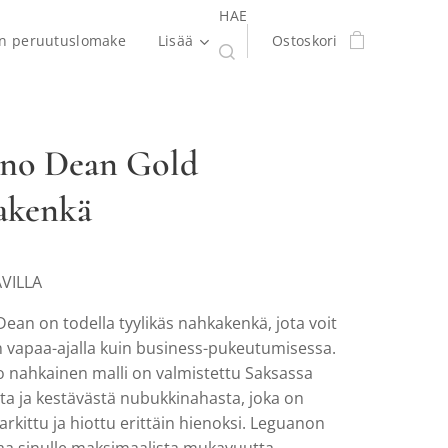
HAE
en peruutuslomake
Lisää
Ostoskori
no Dean Gold
akenkä
VILLA
ean on todella tyylikäs nahkakenkä, jota voit
n vapaa-ajalla kuin business-pukeutumisessa.
 nahkainen malli on valmistettu Saksassa
ta ja kestävästä nubukkinahasta, joka on
arkittu ja hiottu erittäin hienoksi. Leguanon