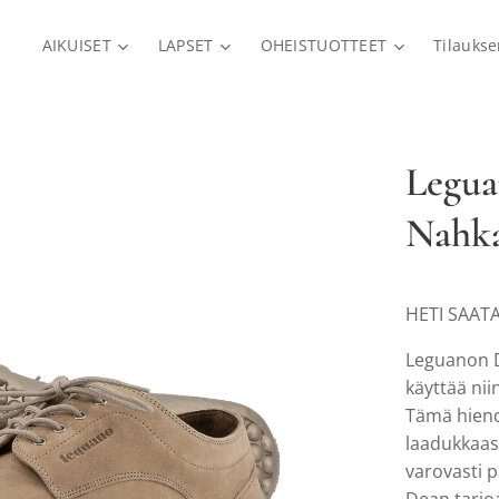
AIKUISET
LAPSET
OHEISTUOTTEET
Tilauks
Legua
Nahk
HETI SAATA
Leguanon D
käyttää nii
Tämä hieno
laadukkaas
varovasti p