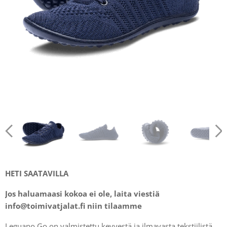
HETI SAATAVILLA
Jos haluamaasi kokoa ei ole, laita viestiä
info@toimivatjalat.fi niin tilaamme
Leguano Go on valmistettu kevyestä ja ilmavasta tekstiilistä,