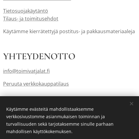
Tietosuojakäytäntö
Tilaus- ja toimitusehdot
Käytämme kierrätettyjä postitus- ja pakkausmateriaaleja
YHTEYDENOTTO
info@toimivatjalat.fi
Peruuta verkkokauppatilaus
Lahjakortit myös: info@toimivatjalat.fi
Käytämme evästeitä mahdollistaaksemme
verkkosivustomme asianmukaisen toiminnan ja
turvallisuuden sekä tarjotaksemme sinulle parhaan
Luotu
Webnodella
Evästeet
mahdollisen käyttökokemuksen.