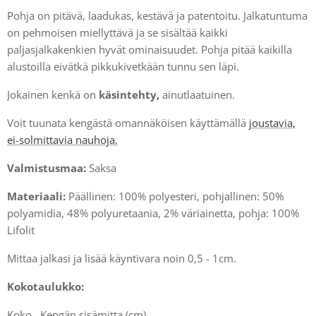
Pohja on pitävä, laadukas, kestävä ja patentoitu. Jalkatuntuma
on pehmoisen miellyttävä ja se sisältää kaikki
paljasjalkakenkien hyvät ominaisuudet. Pohja pitää kaikilla
alustoilla eivätkä pikkukivetkään tunnu sen läpi.
Jokainen kenkä on
käsintehty,
ainutlaatuinen.
Voit tuunata kengästä omannäköisen käyttämällä
joustavia,
ei-solmittavia nauhoja.
Valmistusmaa:
Saksa
Materiaali:
Päällinen: 100% polyesteri, pohjallinen: 50%
polyamidia, 48% polyuretaania, 2% väriainetta, pohja: 100%
Lifolit
Mittaa jalkasi ja lisää käyntivara noin 0,5 - 1cm.
Kokotaulukko:
Koko Kengän sisämitta (cm)