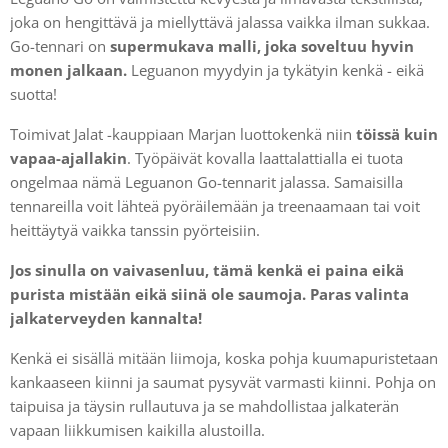
joka on hengittävä ja miellyttävä jalassa vaikka ilman sukkaa.
Go-tennari on
s
upermukava malli, joka soveltuu hyvin
monen jalkaan.
Leguanon myydyin ja tykätyin kenkä - eikä
suotta!
Toimivat Jalat -kauppiaan Marjan luottokenkä niin
töissä kuin
vapaa-ajallakin
. Työpäivät kovalla laattalattialla ei tuota
ongelmaa nämä Leguanon Go-tennarit jalassa. Samaisilla
tennareilla voit lähteä pyöräilemään ja treenaamaan tai voit
heittäytyä vaikka tanssin pyörteisiin.
Jos sinulla on vaivasenluu, tämä kenkä ei paina eikä
purista mistään eikä siinä ole saumoja. Paras valinta
jalkaterveyden kannalta!
Kenkä ei sisällä mitään liimoja, koska pohja kuumapuristetaan
kankaaseen kiinni ja saumat pysyvät varmasti kiinni. Pohja on
taipuisa ja täysin rullautuva ja se mahdollistaa jalkaterän
vapaan liikkumisen kaikilla alustoilla.