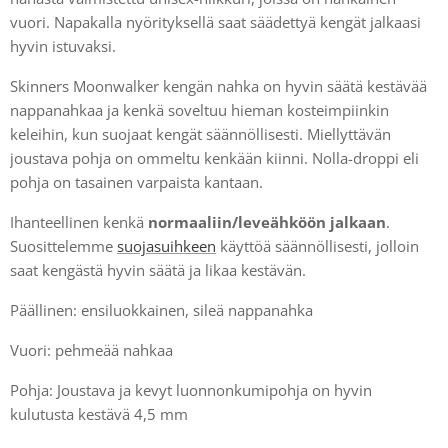
vuori. Napakalla nyörityksellä saat säädettyä kengät jalkaasi
hyvin istuvaksi.
Skinners Moonwalker kengän nahka on hyvin säätä kestävää
nappanahkaa ja kenkä soveltuu hieman kosteimpiinkin
keleihin, kun suojaat kengät säännöllisesti. Miellyttävän
joustava pohja on ommeltu kenkään kiinni. Nolla-droppi eli
pohja on tasainen varpaista kantaan.
Ihanteellinen kenkä
normaaliin/leveähköön jalkaan
.
Suosittelemme
suojasuihkeen
käyttöä säännöllisesti, jolloin
saat kengästä hyvin säätä ja likaa kestävän.
Päällinen: ensiluokkainen, sileä nappanahka
Vuori: pehmeää nahkaa
Pohja: Joustava ja kevyt luonnonkumipohja on hyvin
kulutusta kestävä 4,5 mm