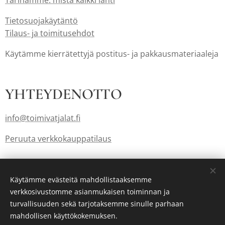
Tarinamme: mistä kaikki lähti
Tietosuojakäytäntö
Tilaus- ja toimitusehdot
Käytämme kierrätettyjä postitus- ja pakkausmateriaaleja
YHTEYDENOTTO
info@toimivatjalat.fi
Peruuta verkkokauppatilaus
Lahjakortit myös: info@toimivatjalat.fi
Käytämme evästeitä mahdollistaaksemme
verkkosivustomme asianmukaisen toiminnan ja
turvallisuuden sekä tarjotaksemme sinulle parhaan
Luotu
Webnodella
Evästeet
mahdollisen käyttökokemuksen.