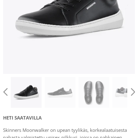
HETI SAATAVILLA
Skinners Moonwalker on upean tyylikäs, korkealaatuisesta
nahasta valmistettu unisex-nilkkuri, joissa on nahkainen