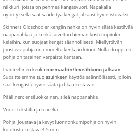
nilkkuri, joissa on pehmeä kangasvuori. Napakalla
nyörityksellä saat säädettyä kengät jalkaasi hyvin istuvaksi.
Skinners Oldschooler kengän nahka on hyvin säätä kestävää
nappanahkaa ja kenkä soveltuu hieman kosteimpiinkin
keleihin, kun suojaat kengät säännöllisesti. Miellyttävän
joustava pohja on ommeltu kenkään kiinni. Nolla-droppi eli
pohja on tasainen varpaista kantaan.
Ihanteellinen kenkä
normaaliin/leveähköön jalkaan
.
Suosittelemme
suojasuihkeen
käyttöä säännöllisesti, jolloin
saat kengästä hyvin säätä ja likaa kestävän.
Päällinen: ensiluokkainen, sileä nappanahka
Vuori: tekstiiliä ja tenceliä
Pohja: Joustava ja kevyt luonnonkumipohja on hyvin
kulutusta kestävä 4,5 mm