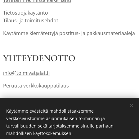
Tarinamme: mistä kaikki lähti
Tietosuojakäytäntö
Tilaus- ja toimitusehdot
Käytämme kierrätettyjä postitus- ja pakkausmateriaaleja
YHTEYDENOTTO
info@toimivatjalat.fi
Peruuta verkkokauppatilaus
Lahjakortit myös: info@toimivatjalat.fi
Käytämme evästeitä mahdollistaaksemme
verkkosivustomme asianmukaisen toiminnan ja
turvallisuuden sekä tarjotaksemme sinulle parhaan
Luotu
Webnodella
Evästeet
mahdollisen käyttökokemuksen.