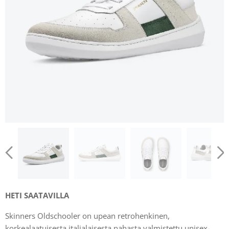
HETI SAATAVILLA
Skinners Oldschooler on upean retrohenkinen,
korkealaatuisesta italialaisesta nahasta valmistettu unisex-