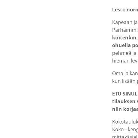
Lesti: nor
Kapeaan ja 
Parhaimmil
kuitenkin,
ohuella po
pehmeä ja 
hieman lev
Oma jalkan
kun lisään
ETU SINULL
tilauksen
niin korja
Kokotauluk
Koko - keng
mittakäsial