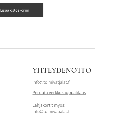
Lisää ostoskoriin
YHTEYDENOTTO
info@toimivatjalat.fi
Peruuta verkkokauppatilaus
Lahjakortit myös:
info@toimivatjalat.fi