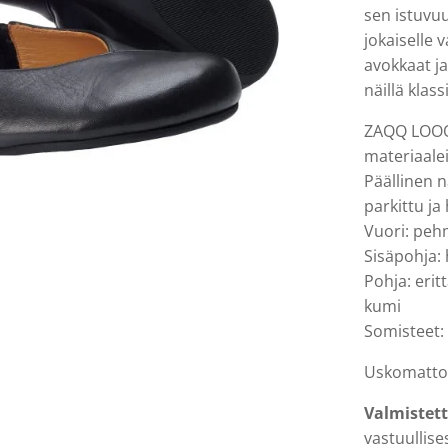
sen istuvuu
jokaiselle 
avokkaat ja
näillä klass
ZAQQ LOOQ 
materiaalei
Päällinen 
parkittu ja
Vuori: pehm
Sisäpohja: 
Pohja: erit
kumi
Somisteet: 
Uskomattom
Valmistet
vastuullises