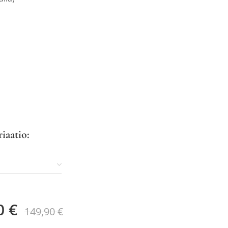
riaatio:
0
€
149,90
€