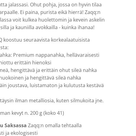
tta jalassasi. Ohut pohja, jossa on hyvin tilaa
varpaalle. Ei paina, purista eikä hierrä! Zaqq:n
lassa voit kulkea huolettomin ja kevein askelin
isilla ja kauniilla avokkailla - kuinka ihanaa!
koostuu seuraavista korkealaatuisista
sta:
nahka: Premium nappanahka, hellävaraisesti
 hiottu erittäin hienoksi
eä, hengittävä ja erittäin ohut sileä nahka
huokoinen ja hengittävä sileä nahka
täin joustava, luistamaton ja kulutusta kestävä
täysin ilman metalliosia, kuten silmukoita jne.
an kevyt n. 200 g (koko 41)
tu Saksassa
Zaqq:n omalla tehtaalla
ti ja ekologisesti