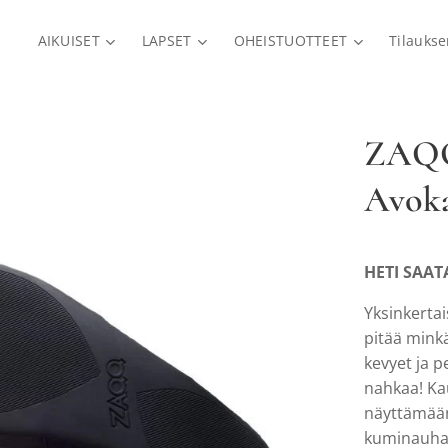
AIKUISET
LAPSET
OHEISTUOTTEET
Tilauks
ZAQQ
Avoka
HETI SAAT
Yksinkertai
pitää mink
kevyet ja 
nahkaa! Kau
näyttämään 
kuminauha,