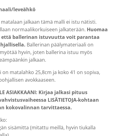
maali/leveähkö
matalaan jalkaan tämä malli ei istu nätisti.
laan normaalikorkuiseen jalkaterään.
Huomaa
 että ballerinan istuvuutta voit parantaa
hjallisella.
Ballerinan päälymateriaali on
myötää hyvin, joten ballerina istuu myös
eämpäänkin jalkaan.
i on matalahko 25,8cm ja koko 41 on sopiva,
 pohjallisen avokkaaseen.
E ASIAKKAANI: Kirjaa jalkasi pituus
 vahvistusvaiheessa LISÄTIETOJA-kohtaan
an kokovalinnan tarvittaessa.
ko:
än sisämitta (mitattu meillä, hyvin tiukalla
alla)