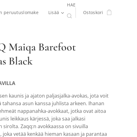
HAE
en peruutuslomake
Lisää
Ostoskori
 Maiqa Barefoot
s Black
AVILLA
sen kaunis ja ajaton paljasjalka-avokas, jota voit
ä tahansa asun kanssa juhlista arkeen. Ihanan
pehmeät nappanahka-avokkaat, jotka ovat aitoa
nis leikkaus kärjessä, joka saa jalkasi
sirolta. Zaqq:n avokkaassa on sivuilla
 joka vetää kenkää hieman kasaan ja parantaa